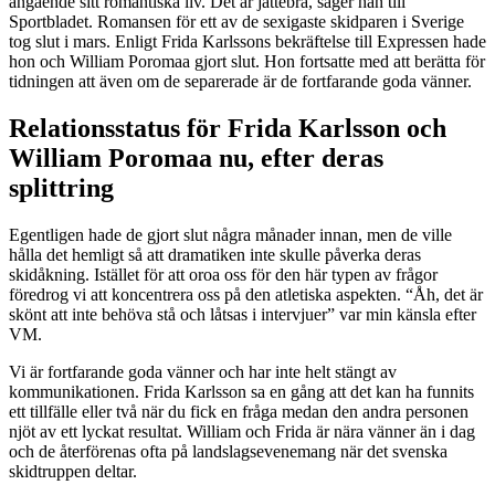
angående sitt romantiska liv. Det är jättebra, säger han till
Sportbladet. Romansen för ett av de sexigaste skidparen i Sverige
tog slut i mars. Enligt Frida Karlssons bekräftelse till Expressen hade
hon och William Poromaa gjort slut. Hon fortsatte med att berätta för
tidningen att även om de separerade är de fortfarande goda vänner.
Relationsstatus för Frida Karlsson och
William Poromaa nu, efter deras
splittring
Egentligen hade de gjort slut några månader innan, men de ville
hålla det hemligt så att dramatiken inte skulle påverka deras
skidåkning. Istället för att oroa oss för den här typen av frågor
föredrog vi att koncentrera oss på den atletiska aspekten. “Åh, det är
skönt att inte behöva stå och låtsas i intervjuer” var min känsla efter
VM.
Vi är fortfarande goda vänner och har inte helt stängt av
kommunikationen. Frida Karlsson sa en gång att det kan ha funnits
ett tillfälle eller två när du fick en fråga medan den andra personen
njöt av ett lyckat resultat. William och Frida är nära vänner än i dag
och de återförenas ofta på landslagsevenemang när det svenska
skidtruppen deltar.