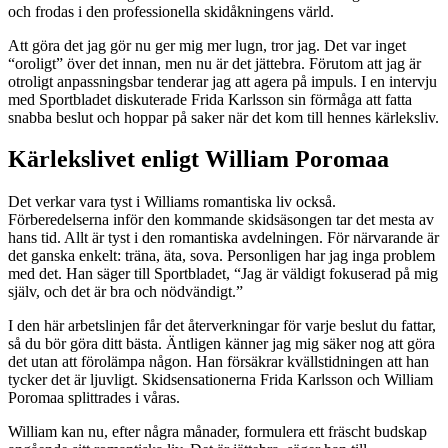
och frodas i den professionella skidåkningens värld.
Att göra det jag gör nu ger mig mer lugn, tror jag. Det var inget
“oroligt” över det innan, men nu är det jättebra. Förutom att jag är
otroligt anpassningsbar tenderar jag att agera på impuls. I en intervju
med Sportbladet diskuterade Frida Karlsson sin förmåga att fatta
snabba beslut och hoppar på saker när det kom till hennes kärleksliv.
Kärlekslivet enligt William Poromaa
Det verkar vara tyst i Williams romantiska liv också.
Förberedelserna inför den kommande skidsäsongen tar det mesta av
hans tid. Allt är tyst i den romantiska avdelningen. För närvarande är
det ganska enkelt: träna, äta, sova. Personligen har jag inga problem
med det. Han säger till Sportbladet, “Jag är väldigt fokuserad på mig
själv, och det är bra och nödvändigt.”
I den här arbetslinjen får det återverkningar för varje beslut du fattar,
så du bör göra ditt bästa. Äntligen känner jag mig säker nog att göra
det utan att förolämpa någon. Han försäkrar kvällstidningen att han
tycker det är ljuvligt. Skidsensationerna Frida Karlsson och William
Poromaa splittrades i våras.
William kan nu, efter några månader, formulera ett fräscht budskap