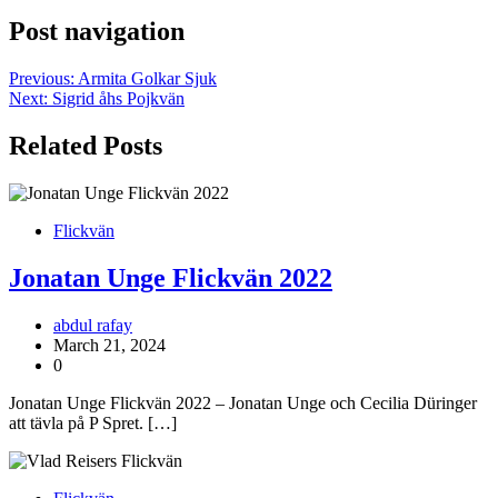
Post navigation
Previous:
Armita Golkar Sjuk
Next:
Sigrid åhs Pojkvän
Related Posts
Flickvän
Jonatan Unge Flickvän 2022
abdul rafay
March 21, 2024
0
Jonatan Unge Flickvän 2022 – Jonatan Unge och Cecilia Düringer
att tävla på P Spret. […]