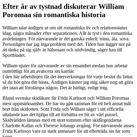
Efter år av tystnad diskuterar William
Poromaa sin romantiska historia
William talar äntligen ut om sitt romantiska liv och relationsstatus
idag, några månader efter separationen. Allt är tyst i den romantiska
avdelningen. För närvarande är det ganska enkelt: träna, äta, sova.
Personligen har jag inga problem med det. Tiden han lägger ner på
att tänka på sig själv är hälsosam och nödvändig, säger han till
Sportbladet.
William njuter för närvarande av sin ensamhet medan han arbetar
outtröttligt för att avancera sin karriär.
I den här arbetslinjen får det återverkningar för varje beslut du fattar,
så du bör göra ditt bästa. Äntligen känner jag mig säker nog att göra
det utan att förolämpa någon. Det är härligt, enligt mig.
Bland svenska skidåkare får Frida Karlsson och William Poromaa
mest uppmärksamhet. De har nu gått samman för ett helt annat mål
bort från skidorten. Som Frida och William säger i sitt officiella
uttalande kan det hjälpa till att förbättra en bit av vårt pussel.
Skidvärlden lämnas med ett stort tomrum efter skidlegendarna
Charlotte Kallas och Therese Johaugs avgång. För närvarande anses
Frida Karlsson vara en stark utmanare för att efterträda sin far som
kung.