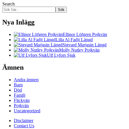
Search
Sök
Nya Inlägg
Ellinor Löfgren Pojkvän
Lilla Al Fadji Längd
Sigvard Marjasin Längd
Molly Nutley Pojkvän
Ulf Lyfors Sjuk
Ämnen
Andra ämnen
Barn
Död
Familj
Flickvän
Pojkvän
Uncategorized
Disclaimer
Contact Us