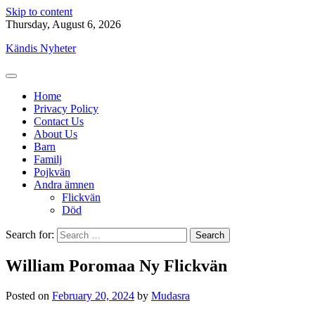
Skip to content
Thursday, August 6, 2026
Kändis Nyheter
Home
Privacy Policy
Contact Us
About Us
Barn
Familj
Pojkvän
Andra ämnen
Flickvän
Död
Search for:
William Poromaa Ny Flickvän
Posted on
February 20, 2024
by
Mudasra