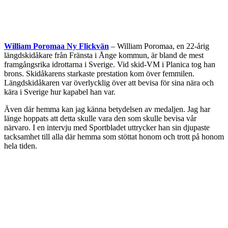
William Poromaa Ny Flickvän
– William Poromaa, en 22-årig
längdskidåkare från Fränsta i Ånge kommun, är bland de mest
framgångsrika idrottarna i Sverige. Vid skid-VM i Planica tog han
brons. Skidåkarens starkaste prestation kom över femmilen.
Längdskidåkaren var överlycklig över att bevisa för sina nära och
kära i Sverige hur kapabel han var.
Även där hemma kan jag känna betydelsen av medaljen. Jag har
länge hoppats att detta skulle vara den som skulle bevisa vår
närvaro. I en intervju med Sportbladet uttrycker han sin djupaste
tacksamhet till alla där hemma som stöttat honom och trott på honom
hela tiden.