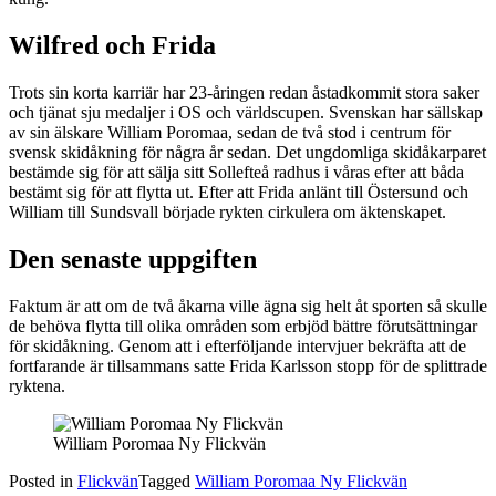
Wilfred och Frida
Trots sin korta karriär har 23-åringen redan åstadkommit stora saker
och tjänat sju medaljer i OS och världscupen. Svenskan har sällskap
av sin älskare William Poromaa, sedan de två stod i centrum för
svensk skidåkning för några år sedan. Det ungdomliga skidåkarparet
bestämde sig för att sälja sitt Sollefteå radhus i våras efter att båda
bestämt sig för att flytta ut. Efter att Frida anlänt till Östersund och
William till Sundsvall började rykten cirkulera om äktenskapet.
Den senaste uppgiften
Faktum är att om de två åkarna ville ägna sig helt åt sporten så skulle
de behöva flytta till olika områden som erbjöd bättre förutsättningar
för skidåkning. Genom att i efterföljande intervjuer bekräfta att de
fortfarande är tillsammans satte Frida Karlsson stopp för de splittrade
ryktena.
William Poromaa Ny Flickvän
Posted in
Flickvän
Tagged
William Poromaa Ny Flickvän