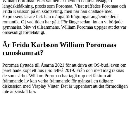
William Poromaa. Flickvännen är medlem i damlandslaget i
längdskidåkning, precis som Poromaa. Visst träffades Poromaa och
Frida Karlsson på en skidtävling, men när han chattade med
Expressens läsare fick han många förfrågningar angående deras
romantik. Oj vad tiden har gått. För länge sedan, innan vi började
gymnasiet, blev vi tillsammans. William Poromaa uppger att det var
ömsesidigt fördelaktigt.
Är Frida Karlsson William Poromaas
rumskamrat?
Poromaa flyttade till Åsarna 2021 för att driva ett OS-bud, även om
paret hade köpt ett hus i Sollefteå 2019. Från och med idag räknas
de som särbo. William Poromaa har tagit upp det faktum att
främmande liv kan verka främmande för många i en tidigare
diskussion med Viaplay Vinter. Det är uppenbart att det förmodligen
inte är särskilt bra.