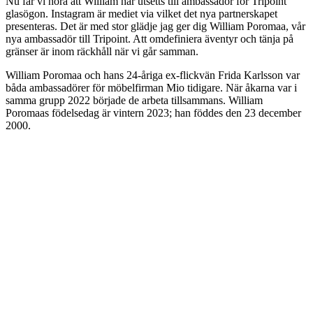
Nu får vi höra att William har utsetts till ambassadör för Tripoint
glasögon. Instagram är mediet via vilket det nya partnerskapet
presenteras. Det är med stor glädje jag ger dig William Poromaa, vår
nya ambassadör till Tripoint. Att omdefiniera äventyr och tänja på
gränser är inom räckhåll när vi går samman.
William Poromaa och hans 24-åriga ex-flickvän Frida Karlsson var
båda ambassadörer för möbelfirman Mio tidigare. När åkarna var i
samma grupp 2022 började de arbeta tillsammans. William
Poromaas födelsedag är vintern 2023; han föddes den 23 december
2000.