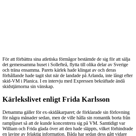
För att förbättra sina atletiska förmågor bestämde de sig för att sälja
det gemensamma huset i Sollefteå, flytta till olika delar av Sverige
och träna ensamma. Parets kärlek hade klingat av och deras
förhållande hade tagit slut när de landade på Arlanda, inte långt efter
skid-VM i Planica. I en intervju med Expressen bekräftade ändå
skidstjärnorna sin vänskap.
Kärlekslivet enligt Frida Karlsson
Detsamma gäller för ex-skidåkarparet; de förklarade sin förlovning
för några månader sedan, men de ville hålla sin romantik borta från
rampljuset så att de kunde koncentrera sig på VM. Samtidigt var
William och Frida glada över att den hade släppts, vilket förhindrade
en lavine av felaktig information. Båda har sedan dess gått vidare