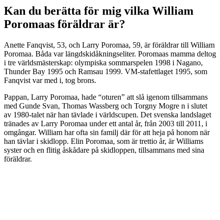
Kan du berätta för mig vilka William
Poromaas föräldrar är?
Anette Fanqvist, 53, och Larry Poromaa, 59, är föräldrar till William
Poromaa. Båda var längdskidåkningseliter. Poromaas mamma deltog
i tre världsmästerskap: olympiska sommarspelen 1998 i Nagano,
Thunder Bay 1995 och Ramsau 1999. VM-stafettlaget 1995, som
Fanqvist var med i, tog brons.
Pappan, Larry Poromaa, hade “oturen” att slå igenom tillsammans
med Gunde Svan, Thomas Wassberg och Torgny Mogre n i slutet
av 1980-talet när han tävlade i världscupen. Det svenska landslaget
tränades av Larry Poromaa under ett antal år, från 2003 till 2011, i
omgångar. William har ofta sin familj där för att heja på honom när
han tävlar i skidlopp. Elin Poromaa, som är trettio år, är Williams
syster och en flitig åskådare på skidloppen, tillsammans med sina
föräldrar.