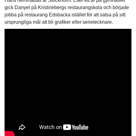
Hans hemmabas är Stockholm. Efter ett år på gymnasiet
gick Danyel på Kristinebergs restaurangskola och började
jobba på restaurang Edsbacka istället för att satsa på sitt
ursprungliga mål att bli grafiker eller serietecknare.