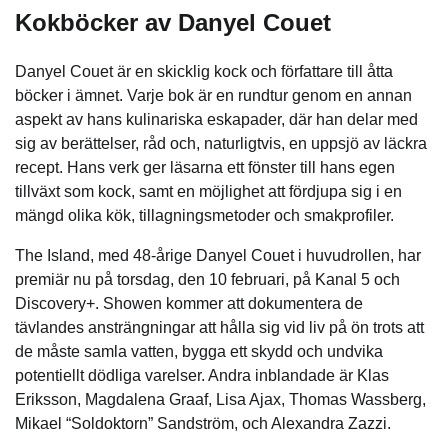
Kokböcker av Danyel Couet
Danyel Couet är en skicklig kock och författare till åtta
böcker i ämnet. Varje bok är en rundtur genom en annan
aspekt av hans kulinariska eskapader, där han delar med
sig av berättelser, råd och, naturligtvis, en uppsjö av läckra
recept. Hans verk ger läsarna ett fönster till hans egen
tillväxt som kock, samt en möjlighet att fördjupa sig i en
mängd olika kök, tillagningsmetoder och smakprofiler.
The Island, med 48-årige Danyel Couet i huvudrollen, har
premiär nu på torsdag, den 10 februari, på Kanal 5 och
Discovery+. Showen kommer att dokumentera de
tävlandes ansträngningar att hålla sig vid liv på ön trots att
de måste samla vatten, bygga ett skydd och undvika
potentiellt dödliga varelser. Andra inblandade är Klas
Eriksson, Magdalena Graaf, Lisa Ajax, Thomas Wassberg,
Mikael “Soldoktorn” Sandström, och Alexandra Zazzi.