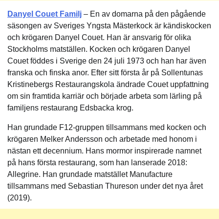
Danyel Couet Familj
– En av domarna på den pågående
säsongen av Sveriges Yngsta Mästerkock är kändiskocken
och krögaren Danyel Couet. Han är ansvarig för olika
Stockholms matställen. Kocken och krögaren Danyel
Couet föddes i Sverige den 24 juli 1973 och han har även
franska och finska anor. Efter sitt första år på Sollentunas
Kristinebergs Restaurangskola ändrade Couet uppfattning
om sin framtida karriär och började arbeta som lärling på
familjens restaurang Edsbacka krog.
Han grundade F12-gruppen tillsammans med kocken och
krögaren Melker Andersson och arbetade med honom i
nästan ett decennium. Hans mormor inspirerade namnet
på hans första restaurang, som han lanserade 2018:
Allegrine. Han grundade matstället Manufacture
tillsammans med Sebastian Thureson under det nya året
(2019).