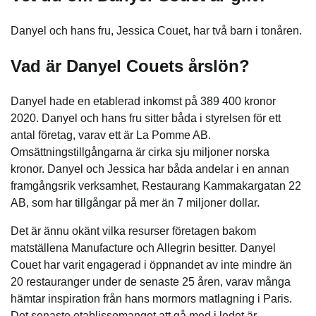
Danyel och hans fru, Jessica Couet, har två barn i tonåren.
Vad är Danyel Couets årslön?
Danyel hade en etablerad inkomst på 389 400 kronor
2020. Danyel och hans fru sitter båda i styrelsen för ett
antal företag, varav ett är La Pomme AB.
Omsättningstillgångarna är cirka sju miljoner norska
kronor. Danyel och Jessica har båda andelar i en annan
framgångsrik verksamhet, Restaurang Kammakargatan 22
AB, som har tillgångar på mer än 7 miljoner dollar.
Det är ännu okänt vilka resurser företagen bakom
matställena Manufacture och Allegrin besitter. Danyel
Couet har varit engagerad i öppnandet av inte mindre än
20 restauranger under de senaste 25 åren, varav många
hämtar inspiration från hans mormors matlagning i Paris.
Det senaste etablissemanget att gå med i ledet är