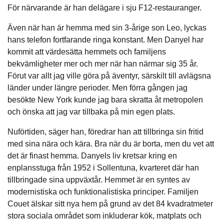
För närvarande är han delägare i sju F12-restauranger.
Även när han är hemma med sin 3-årige son Leo, lyckas
hans telefon fortfarande ringa konstant. Men Danyel har
kommit att värdesätta hemmets och familjens
bekvämligheter mer och mer när han närmar sig 35 år.
Förut var allt jag ville göra på äventyr, särskilt till avlägsna
länder under längre perioder. Men förra gången jag
besökte New York kunde jag bara skratta åt metropolen
och önska att jag var tillbaka på min egen plats.
Nuförtiden, säger han, föredrar han att tillbringa sin fritid
med sina nära och kära. Bra när du är borta, men du vet att
det är finast hemma. Danyels liv kretsar kring en
enplansstuga från 1952 i Sollentuna, kvarteret där han
tillbringade sina uppväxtår. Hemmet är en syntes av
modernistiska och funktionalistiska principer. Familjen
Couet älskar sitt nya hem på grund av det 84 kvadratmeter
stora sociala området som inkluderar kök, matplats och