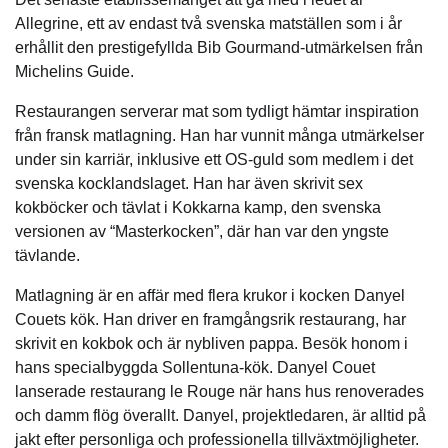
Allegrine, ett av endast två svenska matställen som i år
erhållit den prestigefyllda Bib Gourmand-utmärkelsen från
Michelins Guide.
Restaurangen serverar mat som tydligt hämtar inspiration
från fransk matlagning. Han har vunnit många utmärkelser
under sin karriär, inklusive ett OS-guld som medlem i det
svenska kocklandslaget. Han har även skrivit sex
kokböcker och tävlat i Kokkarna kamp, den svenska
versionen av “Masterkocken”, där han var den yngste
tävlande.
Matlagning är en affär med flera krukor i kocken Danyel
Couets kök. Han driver en framgångsrik restaurang, har
skrivit en kokbok och är nybliven pappa. Besök honom i
hans specialbyggda Sollentuna-kök. Danyel Couet
lanserade restaurang le Rouge när hans hus renoverades
och damm flög överallt. Danyel, projektledaren, är alltid på
jakt efter personliga och professionella tillväxtmöjligheter.