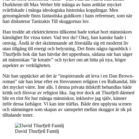
Durkheim till Max Weber blir många av hans artiklar mycket
svårfiskade i många ideologiska historiska kopplingar. Men
genomgående finns fantastiska guldkorn i hans referenser, som när
han diskuterar Tanizakis Till skuggornas lov.
Han trodde att elektricitetens tillkomst hade torkat bort människors
känslighet för vissa toner. Vad tror du? Okej, han kanske hade i
omväg. Ändå är det skrämmande att föreställa sig ett modernt liv
utan tillgång till energi och belysning. Det finns några ögonblick i
Thurfjells bok där han hävdar det uppenbara, sådana när han säger
att människan “är kreativ” och tycker om att hitta på nya, högre
aspekter av verkligheten.
När han upptäcker att det är “inspirerande att leva i en Dan Brown-
roman” när han letar efter en försvunnen religion i en Balkandal, blir
det mycket värre. Inte alls. I denna privata tidskrift behandlas både
kritik och försvar av religion lika. Jag tror dock att Thurfjell därmed
blir en röst för hur många människor, inklusive jag själv, känner
inför dessa farhågor. Vi kan inte träffas. Både den upplysta scenen
och stämningen som skapas av samspelet mellan skuggor är rik på
tilltalande toner.
David Thurfjell Familj