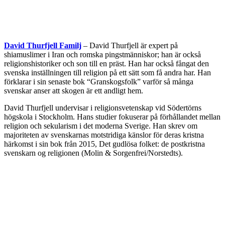
David Thurfjell Familj
– David Thurfjell är expert på
shiamuslimer i Iran och romska pingstmänniskor; han är också
religionshistoriker och son till en präst. Han har också fångat den
svenska inställningen till religion på ett sätt som få andra har. Han
förklarar i sin senaste bok “Granskogsfolk” varför så många
svenskar anser att skogen är ett andligt hem.
David Thurfjell undervisar i religionsvetenskap vid Södertörns
högskola i Stockholm. Hans studier fokuserar på förhållandet mellan
religion och sekularism i det moderna Sverige. Han skrev om
majoriteten av svenskarnas motstridiga känslor för deras kristna
härkomst i sin bok från 2015, Det gudlösa folket: de postkristna
svenskarn og religionen (Molin & Sorgenfrei/Norstedts).