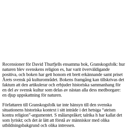
Recensioner för David Thurfjells ensamma bok, Granskogsfolk: hur
naturen blev svenskens religion es, har varit överväldigande
positiva, och boken har gett honom ett brett erkännande samt priset
Årets svensk på kulturområdet. Bokens framgång kan tillskrivas det
faktum att den artikulerar och erbjuder historiska sammanhang för
en del av svensk kultur som delas av nästan alla dess medborgare:
en djup uppskattning för naturen.
Författaren till Granskogsfolk tar inte hänsyn till den svenska
situationens historiska kontext i sitt inträde i det hetsiga “ateism
kontra religion”-argumentet. S målarspråket; talrika h har kallat det
som lyriskt; och det är lätt att förstå av människor med olika
utbildningsbakgrund och olika intressen.