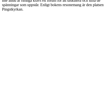
inte alltid är rimliga krävs ett forum för att diskutera och lufta de
spänningar som uppstår. Enligt bokens resonemang är den platsen
Pingstkyrkan.