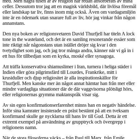
med. Men några tusen år av religion har redan absorberats av mina
celler. Dessutom tror jag att en magisk världsbild, där livlösa föremål
eller landskap tar liv, finns inom mig också. Även om vardagsmiljön
inte är en ödemark utan snarare full av liv, hör jag vinkar från någon
annanstans.
Den nya boken av religionsvetaren David Thurfjell har titeln A lock
tone in the wasteland, och det är en samling resonerande essäer som
inte riktigt når någonstans utan istället dröjer sig kvar i den
tvetydighet som jag, och jag tror många andra, känner när vi gå in i
ett hus för tillbedjan som en kyrka, moské eller synagoga.
Att träffa konservativa shiamuslimer i Iran, turnera i heliga städer i
Indien eller göra pilgrimsfärd till Lourdes, Frankrike, mitt i
krusiduller och djup religiositet är alla inspirationskällor för
Thurfjell. Men kanske mer än något annat hämtar han från mer eller
mindre vardagliga situationer där de där vaggvisorna plötsligt hörs,
eller religionernas grymma maktanspråk visar sig.
Av sin egen konfirmationserfarenhet minns han en negativ händelse.
Inför sina kamrater insisterade en präst bestämt på att en tveksam
konfirmand skulle ge nycklarna till hans liv till Gud. Detta är ett
extremt exempel på användning av grupptryck och övergrepp i
religionens namn.
När de stora filosoferna väcks – från Paul till Marx, från Emile