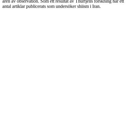
åren av observation. Som ett resultat av Thurfjells forskning har ett
antal artiklar publicerats som undersöker shiism i Iran.