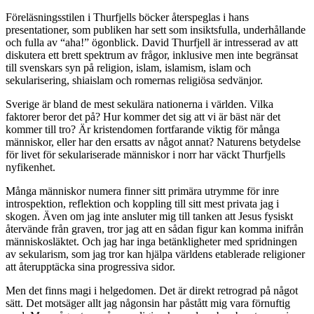
Föreläsningsstilen i Thurfjells böcker återspeglas i hans
presentationer, som publiken har sett som insiktsfulla, underhållande
och fulla av “aha!” ögonblick. David Thurfjell är intresserad av att
diskutera ett brett spektrum av frågor, inklusive men inte begränsat
till svenskars syn på religion, islam, islamism, islam och
sekularisering, shiaislam och romernas religiösa sedvänjor.
Sverige är bland de mest sekulära nationerna i världen. Vilka
faktorer beror det på? Hur kommer det sig att vi är bäst när det
kommer till tro? Är kristendomen fortfarande viktig för många
människor, eller har den ersatts av något annat? Naturens betydelse
för livet för sekulariserade människor i norr har väckt Thurfjells
nyfikenhet.
Många människor numera finner sitt primära utrymme för inre
introspektion, reflektion och koppling till sitt mest privata jag i
skogen. Även om jag inte ansluter mig till tanken att Jesus fysiskt
återvände från graven, tror jag att en sådan figur kan komma inifrån
människosläktet. Och jag har inga betänkligheter med spridningen
av sekularism, som jag tror kan hjälpa världens etablerade religioner
att återupptäcka sina progressiva sidor.
Men det finns magi i helgedomen. Det är direkt retrograd på något
sätt. Det motsäger allt jag någonsin har påstått mig vara förnuftig