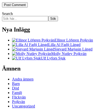
Search
Sök
Nya Inlägg
Ellinor Löfgren Pojkvän
Lilla Al Fadji Längd
Sigvard Marjasin Längd
Molly Nutley Pojkvän
Ulf Lyfors Sjuk
Ämnen
Andra ämnen
Barn
Död
Familj
Flickvän
Pojkvän
Uncategorized