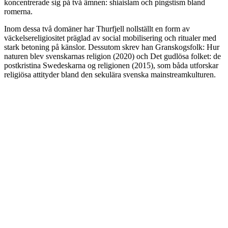
koncentrerade sig på två ämnen: shiaislam och pingstism bland
romerna.
Inom dessa två domäner har Thurfjell nollställt en form av
väckelsereligiositet präglad av social mobilisering och ritualer med
stark betoning på känslor. Dessutom skrev han Granskogsfolk: Hur
naturen blev svenskarnas religion (2020) och Det gudlösa folket: de
postkristina Swedeskarna og religionen (2015), som båda utforskar
religiösa attityder bland den sekulära svenska mainstreamkulturen.