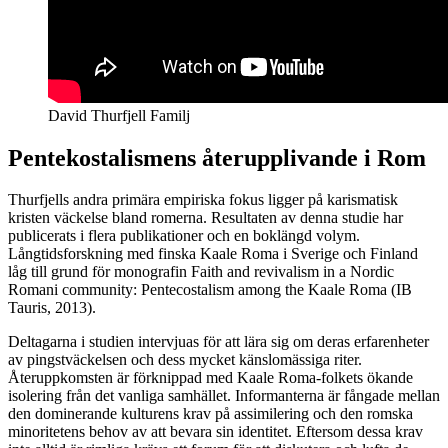
David Thurfjell Familj
Pentekostalismens återupplivande i Rom
Thurfjells andra primära empiriska fokus ligger på karismatisk
kristen väckelse bland romerna. Resultaten av denna studie har
publicerats i flera publikationer och en boklängd volym.
Långtidsforskning med finska Kaale Roma i Sverige och Finland
låg till grund för monografin Faith and revivalism in a Nordic
Romani community: Pentecostalism among the Kaale Roma (IB
Tauris, 2013).
Deltagarna i studien intervjuas för att lära sig om deras erfarenheter
av pingstväckelsen och dess mycket känslomässiga riter.
Återuppkomsten är förknippad med Kaale Roma-folkets ökande
isolering från det vanliga samhället. Informanterna är fångade mellan
den dominerande kulturens krav på assimilering och den romska
minoritetens behov av att bevara sin identitet. Eftersom dessa krav