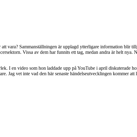
r att vara? Sammanställningen är upplagd ytterligare information blir til
sektorn. Vissa av dem har funnits ett tag, medan andra är helt nya. N
ärlek. I en video som hon laddade upp på YouTube i april diskuterade ho
vidare. Jag vet inte vad den här senaste händelseutvecklingen kommer att le