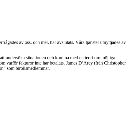
erfrågades av oss, och mer, har avslutats. Våra tjänster utnyttjades av
id att undersöka situationen och komma med en teori om möjliga
 om varför fakturor inte har betalats. James D’Arcy (från Christopher
on” som birollsmedlemmar.