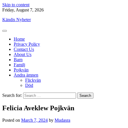
Skip to content
Friday, August 7, 2026
Kändis Nyheter
Home
Privacy Policy
Contact Us
About Us
Barn
Familj
Pojkvän
Andra ämnen
Flickvän
Död
Search for:
Felicia Aveklew Pojkvän
Posted on
March 7, 2024
by
Mudasra