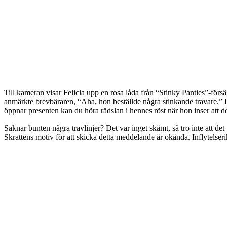
Till kameran visar Felicia upp en rosa låda från “Stinky Panties”-försäl
anmärkte brevbäraren, “Aha, hon beställde några stinkande travare.” På
öppnar presenten kan du höra rädslan i hennes röst när hon inser att de
Saknar bunten några travlinjer? Det var inget skämt, så tro inte att de
Skrattens motiv för att skicka detta meddelande är okända. Inflytelser