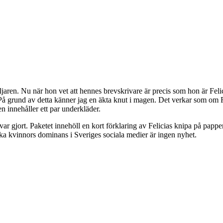
jaren. Nu när hon vet att hennes brevskrivare är precis som hon är Felicia
 grund av detta känner jag en äkta knut i magen. Det verkar som om Felic
n innehåller ett par underkläder.
t var gjort. Paketet innehöll en kort förklaring av Felicias knipa på pa
ika kvinnors dominans i Sveriges sociala medier är ingen nyhet.