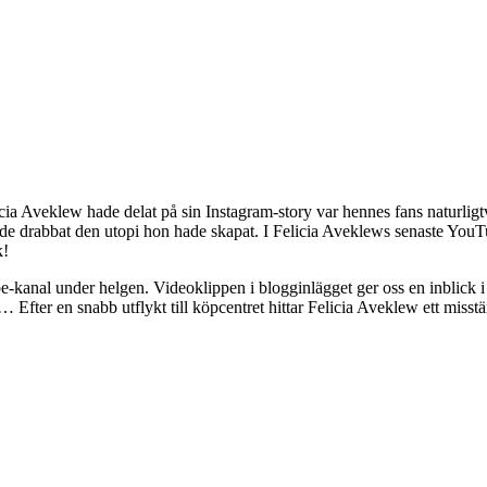
licia Aveklew hade delat på sin Instagram-story var hennes fans naturli
 hade drabbat den utopi hon hade skapat. I Felicia Aveklews senaste Yo
k!
e-kanal under helgen. Videoklippen i blogginlägget ger oss en inblick i 
r… Efter en snabb utflykt till köpcentret hittar Felicia Aveklew ett miss