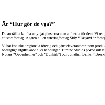
Är “Hur gör de vga?”
De anställda kan ha utnyttjat tjänsterna utan att betala för dem. Vi red
ett stort företag. Ägaren till ett cateringföretag Sirly Ylläsjärvi är fö
Vi har kontaktat regionala företag och tjänsteleverantörer inom produ
bedrägliga utgiftsvanor eller handlingar. Turbine Studios pr-konsult I
Nolans “Oppenheimer” och “Dunkirk”) och Jonathan Banks (“Breakin