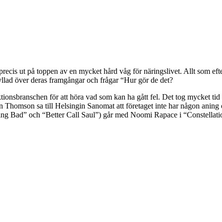
 precis ut på toppen av en mycket hård våg för näringslivet. Allt som eft
rbryllad över deras framgångar och frågar “Hur gör de det?
ktionsbranschen för att höra vad som kan ha gått fel. Det tog mycket t
an Thomson sa till Helsingin Sanomat att företaget inte har någon aning
g Bad” och “Better Call Saul”) går med Noomi Rapace i “Constellati