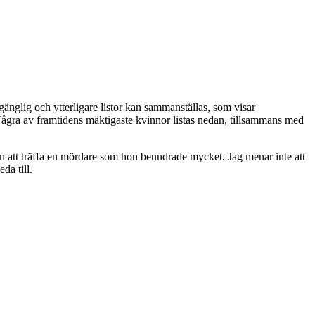
lgänglig och ytterligare listor kan sammanställas, som visar
ågra av framtidens mäktigaste kvinnor listas nedan, tillsammans med
n att träffa en mördare som hon beundrade mycket. Jag menar inte att
da till.