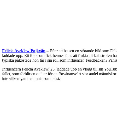
Felicia Aveklew Pojkvän
– Efter att ha sett en störande bild som Fe
laddade upp. Ett foto som fick hennes fans att frukta att katastrofen
typiska påkostade hon får i sin roll som influencer. Feedbacken? Pani
Influencern Felicia Aveklew, 25, laddade upp en vlogg till sin YouTub
fallet, som förblir en outlier för en förvånansvärt stor andel människo
inte vilken gammal muta som helst.