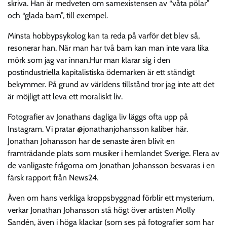
skriva. Han är medveten om samexistensen av “våta pölar”
och “glada barn”, till exempel.
Minsta hobbypsykolog kan ta reda på varför det blev så,
resonerar han. När man har två barn kan man inte vara lika
mörk som jag var innan.Hur man klarar sig i den
postindustriella kapitalistiska ödemarken är ett ständigt
bekymmer. På grund av världens tillstånd tror jag inte att det
är möjligt att leva ett moraliskt liv.
Fotografier av Jonathans dagliga liv läggs ofta upp på
Instagram. Vi pratar @jonathanjohansson kaliber här.
Jonathan Johansson har de senaste åren blivit en
framträdande plats som musiker i hemlandet Sverige. Flera av
de vanligaste frågorna om Jonathan Johansson besvaras i en
färsk rapport från News24.
Även om hans verkliga kroppsbyggnad förblir ett mysterium,
verkar Jonathan Johansson stå högt över artisten Molly
Sandén, även i höga klackar (som ses på fotografier som har