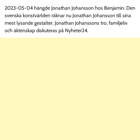
2023-05-04 hängde Jonathan Johansson hos Benjamin. Den
svenska konstvärlden räknar nu Jonathan Johansson till sina
mest lysande gestalter. Jonathan Johanssons tro, familjeliv
och äktenskap diskuteras på Nyheter24.