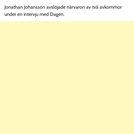
Jonathan Johansson avslöjade närvaron av två avkommor
under en intervju med Dagen.