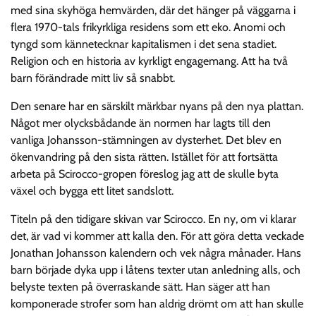
med sina skyhöga hemvärden, där det hänger på väggarna i
flera 1970-tals frikyrkliga residens som ett eko. Anomi och
tyngd som kännetecknar kapitalismen i det sena stadiet.
Religion och en historia av kyrkligt engagemang. Att ha två
barn förändrade mitt liv så snabbt.
Den senare har en särskilt märkbar nyans på den nya plattan.
Något mer olycksbådande än normen har lagts till den
vanliga Johansson-stämningen av dysterhet. Det blev en
ökenvandring på den sista rätten. Istället för att fortsätta
arbeta på Scirocco-gropen föreslog jag att de skulle byta
växel och bygga ett litet sandslott.
Titeln på den tidigare skivan var Scirocco. En ny, om vi klarar
det, är vad vi kommer att kalla den. För att göra detta veckade
Jonathan Johansson kalendern och vek några månader. Hans
barn började dyka upp i låtens texter utan anledning alls, och
belyste texten på överraskande sätt. Han säger att han
komponerade strofer som han aldrig drömt om att han skulle