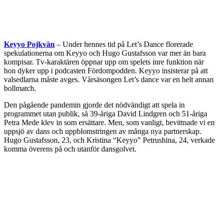
Keyyo Pojkvän
– Under hennes tid på Let’s Dance florerade
spekulationerna om Keyyo och Hugo Gustafsson var mer än bara
kompisar. Tv-karaktären öppnar upp om spelets inre funktion när
hon dyker upp i podcasten Fördompodden. Keyyo insisterar på att
valsedlarna måste avges. Vårsäsongen Let’s dance var en helt annan
bollmatch.
Den pågående pandemin gjorde det nödvändigt att spela in
programmet utan publik, så 39-åriga David Lindgren och 51-åriga
Petra Mede klev in som ersättare. Men, som vanligt, bevittnade vi en
uppsjö av dans och uppblomstringen av många nya partnerskap.
Hugo Gustafsson, 23, och Kristina “Keyyo” Petrushina, 24, verkade
komma överens på och utanför dansgolvet.