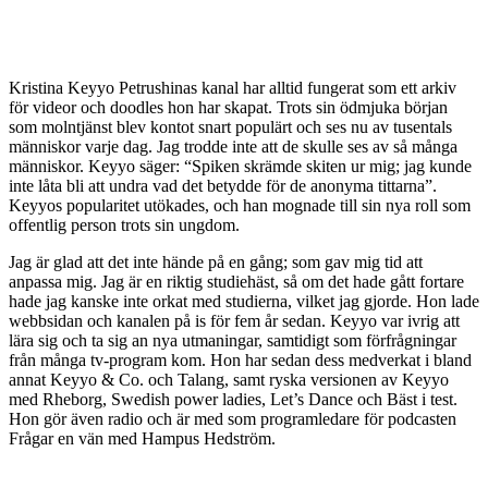
Kristina Keyyo Petrushinas kanal har alltid fungerat som ett arkiv
för videor och doodles hon har skapat. Trots sin ödmjuka början
som molntjänst blev kontot snart populärt och ses nu av tusentals
människor varje dag. Jag trodde inte att de skulle ses av så många
människor. Keyyo säger: “Spiken skrämde skiten ur mig; jag kunde
inte låta bli att undra vad det betydde för de anonyma tittarna”.
Keyyos popularitet utökades, och han mognade till sin nya roll som
offentlig person trots sin ungdom.
Jag är glad att det inte hände på en gång; som gav mig tid att
anpassa mig. Jag är en riktig studiehäst, så om det hade gått fortare
hade jag kanske inte orkat med studierna, vilket jag gjorde. Hon lade
webbsidan och kanalen på is för fem år sedan. Keyyo var ivrig att
lära sig och ta sig an nya utmaningar, samtidigt som förfrågningar
från många tv-program kom. Hon har sedan dess medverkat i bland
annat Keyyo & Co. och Talang, samt ryska versionen av Keyyo
med Rheborg, Swedish power ladies, Let’s Dance och Bäst i test.
Hon gör även radio och är med som programledare för podcasten
Frågar en vän med Hampus Hedström.