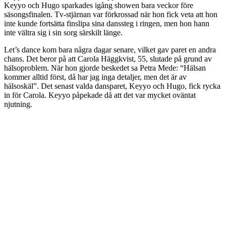
Keyyo och Hugo sparkades igång showen bara veckor före
säsongsfinalen. Tv-stjärnan var förkrossad när hon fick veta att hon
inte kunde fortsätta finslipa sina danssteg i ringen, men hon hann
inte vältra sig i sin sorg särskilt länge.
Let’s dance kom bara några dagar senare, vilket gav paret en andra
chans. Det beror på att Carola Häggkvist, 55, slutade på grund av
hälsoproblem. När hon gjorde beskedet sa Petra Mede: “Hälsan
kommer alltid först, då har jag inga detaljer, men det är av
hälsoskäl”. Det senast valda dansparet, Keyyo och Hugo, fick rycka
in för Carola. Keyyo påpekade då att det var mycket oväntat
njutning.