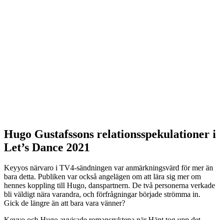
Hugo Gustafssons relationsspekulationer i
Let’s Dance 2021
Keyyos närvaro i TV4-sändningen var anmärkningsvärd för mer än
bara detta. Publiken var också angelägen om att lära sig mer om
hennes koppling till Hugo, danspartnern. De två personerna verkade
bli väldigt nära varandra, och förfrågningar började strömma in.
Gick de längre än att bara vara vänner?
Keyyo och Hugo avvisade romansryktena när Hänt tog upp det