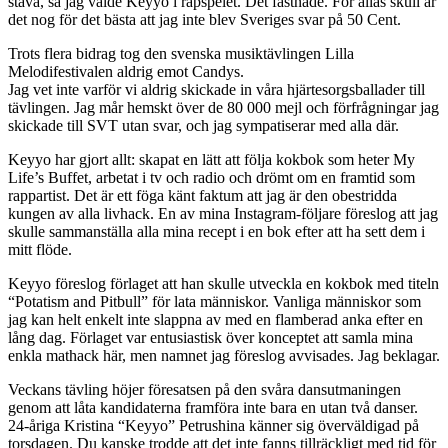
stava, så jag valde Keyyo i rapspelet. Det fastnade. För allas skull är
det nog för det bästa att jag inte blev Sveriges svar på 50 Cent.
Trots flera bidrag tog den svenska musiktävlingen Lilla
Melodifestivalen aldrig emot Candys.
Jag vet inte varför vi aldrig skickade in våra hjärtesorgsballader till
tävlingen. Jag mår hemskt över de 80 000 mejl och förfrågningar jag
skickade till SVT utan svar, och jag sympatiserar med alla där.
Keyyo har gjort allt: skapat en lätt att följa kokbok som heter My
Life’s Buffet, arbetat i tv och radio och drömt om en framtid som
rappartist. Det är ett föga känt faktum att jag är den obestridda
kungen av alla livhack. En av mina Instagram-följare föreslog att jag
skulle sammanställa alla mina recept i en bok efter att ha sett dem i
mitt flöde.
Keyyo föreslog förlaget att han skulle utveckla en kokbok med titeln
“Potatism and Pitbull” för lata människor. Vanliga människor som
jag kan helt enkelt inte slappna av med en flamberad anka efter en
lång dag. Förlaget var entusiastisk över konceptet att samla mina
enkla mathack här, men namnet jag föreslog avvisades. Jag beklagar.
Veckans tävling höjer föresatsen på den svåra dansutmaningen
genom att låta kandidaterna framföra inte bara en utan två danser.
24-åriga Kristina “Keyyo” Petrushina känner sig överväldigad på
torsdagen. Du kanske trodde att det inte fanns tillräckligt med tid för