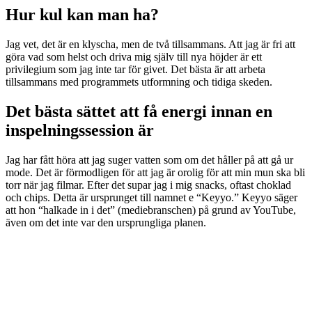
Hur kul kan man ha?
Jag vet, det är en klyscha, men de två tillsammans. Att jag är fri att
göra vad som helst och driva mig själv till nya höjder är ett
privilegium som jag inte tar för givet. Det bästa är att arbeta
tillsammans med programmets utformning och tidiga skeden.
Det bästa sättet att få energi innan en
inspelningssession är
Jag har fått höra att jag suger vatten som om det håller på att gå ur
mode. Det är förmodligen för att jag är orolig för att min mun ska bli
torr när jag filmar. Efter det supar jag i mig snacks, oftast choklad
och chips. Detta är ursprunget till namnet e “Keyyo.” Keyyo säger
att hon “halkade in i det” (mediebranschen) på grund av YouTube,
även om det inte var den ursprungliga planen.