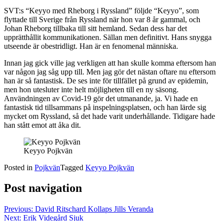
SVT:s “Keyyo med Rheborg i Ryssland” följde “Keyyo”, som
flyttade till Sverige från Ryssland när hon var 8 år gammal, och
Johan Rheborg tillbaka till sitt hemland. Sedan dess har det
upprätthållit kommunikationen. Sällan men definitivt. Hans snygga
utseende är obestridligt. Han är en fenomenal människa.
Innan jag gick ville jag verkligen att han skulle komma eftersom han
var någon jag såg upp till. Men jag gör det nästan oftare nu eftersom
han är så fantastisk. De ses inte för tillfället på grund av epidemin,
men hon utesluter inte helt möjligheten till en ny säsong.
Användningen av Covid-19 gör det utmanande, ja. Vi hade en
fantastisk tid tillsammans på inspelningsplatsen, och han lärde sig
mycket om Ryssland, så det hade varit underhållande. Tidigare hade
han stått emot att åka dit.
Keyyo Pojkvän
Posted in
Pojkvän
Tagged
Keyyo Pojkvän
Post navigation
Previous:
David Ritschard Kollaps Jills Veranda
Next:
Erik Videgård Sjuk