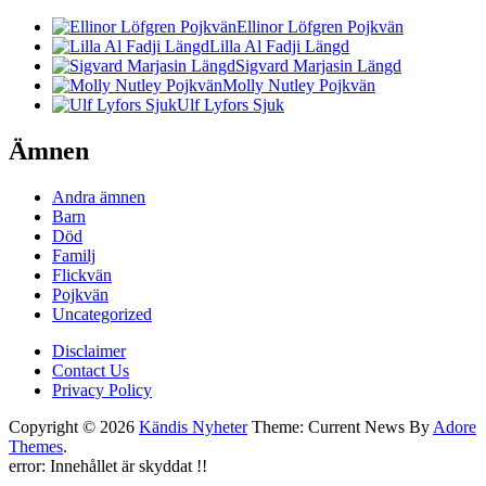
Ellinor Löfgren Pojkvän
Lilla Al Fadji Längd
Sigvard Marjasin Längd
Molly Nutley Pojkvän
Ulf Lyfors Sjuk
Ämnen
Andra ämnen
Barn
Död
Familj
Flickvän
Pojkvän
Uncategorized
Disclaimer
Contact Us
Privacy Policy
Copyright © 2026
Kändis Nyheter
Theme: Current News By
Adore
Themes
.
error:
Innehållet är skyddat !!