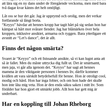
att lära sig en ny dans under de föregående veckorna, men med bara
två dagar kvar känns det helt omöjligt.
Låt oss se hur det går. Jag är upprymd och orolig, men det verkar
fortfarande så långt borta.
“Keyyo” hävdar att hennes kropp har tagit hårt på sig sedan hon har
kämpat så hårt mot svårare fiender. Jag har blåmärken över hela
kroppen, inklusive ansiktet, armarna och ryggen. Bara ytterligare ett
avsnitt av “Let’s dance”, det är allt.
Finns det någon smärta?
Svaret är “Keyyo” och ett fnissande ansikte, så vi kan lugnt anta att
så är fallet. Men du måste uttrycka dig fullt ut. Det är smärtsamt,
men jaja, vi går alla igenom det. “Keyyo” har sagt att hennes
mamma är den viktigaste personen i hennes liv, därför kommer
kvällen att vara särskilt betydelsefull för henne. Hon är otroligt cool,
modig och hård. Hon har inga fobier, och om hon hade det skulle
hon inte låta mig veta. Hon är den enda säkra saken i mitt liv. Som
förälder har hon gjort ett utmärkt jobb. Allt hon har gett mig är
underbart.
Har en koppling till Johan Rheborg