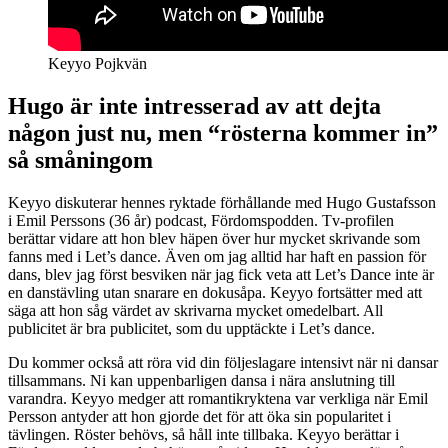
Keyyo Pojkvän
Hugo är inte intresserad av att dejta
någon just nu, men “rösterna kommer in”
så småningom
Keyyo diskuterar hennes ryktade förhållande med Hugo Gustafsson
i Emil Perssons (36 år) podcast, Fördomspodden. Tv-profilen
berättar vidare att hon blev häpen över hur mycket skrivande som
fanns med i Let’s dance. Även om jag alltid har haft en passion för
dans, blev jag först besviken när jag fick veta att Let’s Dance inte är
en danstävling utan snarare en dokusåpa. Keyyo fortsätter med att
säga att hon såg värdet av skrivarna mycket omedelbart. All
publicitet är bra publicitet, som du upptäckte i Let’s dance.
Du kommer också att röra vid din följeslagare intensivt när ni dansar
tillsammans. Ni kan uppenbarligen dansa i nära anslutning till
varandra. Keyyo medger att romantikryktena var verkliga när Emil
Persson antyder att hon gjorde det för att öka sin popularitet i
tävlingen. Röster behövs, så håll inte tillbaka. Keyyo berättar i