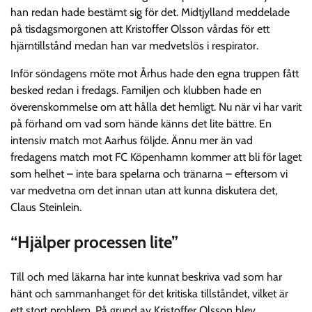
han redan hade bestämt sig för det. Midtjylland meddelade
på tisdagsmorgonen att Kristoffer Olsson vårdas för ett
hjärntillstånd medan han var medvetslös i respirator.
Inför söndagens möte mot Århus hade den egna truppen fått
besked redan i fredags. Familjen och klubben hade en
överenskommelse om att hålla det hemligt. Nu när vi har varit
på förhand om vad som hände känns det lite bättre. En
intensiv match mot Aarhus följde. Ännu mer än vad
fredagens match mot FC Köpenhamn kommer att bli för laget
som helhet – inte bara spelarna och tränarna – eftersom vi
var medvetna om det innan utan att kunna diskutera det,
Claus Steinlein.
“Hjälper processen lite”
Till och med läkarna har inte kunnat beskriva vad som har
hänt och sammanhanget för det kritiska tillståndet, vilket är
ett stort problem. På grund av Kristoffer Olsson blev