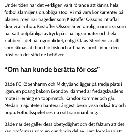
Under tiden har det verkligen varit rörande att känna hela
fotbollsfamiljens orubbliga stöd. Vi må vara konkurrenter på
planen, men när tragedier som Kristoffer Olssons inträffar
drar vi alla ihop. Kristoffer Olsson är en otrolig människa som
har satt outplånliga avtryck på sina lagkamrater och hela
klubben. I det här ögonblicket, enligt Claus Steinlein, är allt
som räknas att han blir frisk och att hans familj finner den
tröst och det stöd de behöver.
“Om han kunde berätta för oss”
Både FC Köpenhamn och Midtjylland ligger på tredje plats i
ligan, en poäng bakom Bröndby, därmed är fredagskvällens
möte i Herning en toppmatch. Känslor kommer och går.
Medan majoriteten hanterar ångest, berör vissa också tro och
hopp. Fotbollsspelet ses nu i sitt sammanhang.
Både när det gäller dess obetydlighet och det faktum att det
kan omformas som en oundviklig del av livet: förmågan att