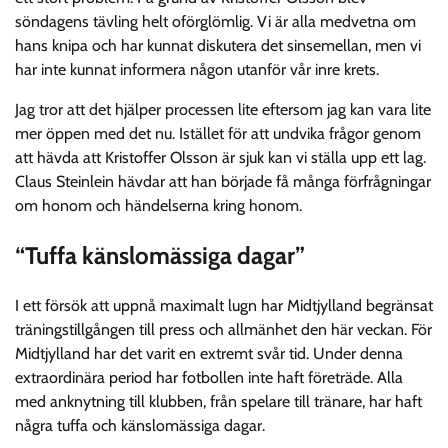
söndagens tävling helt oförglömlig. Vi är alla medvetna om
hans knipa och har kunnat diskutera det sinsemellan, men vi
har inte kunnat informera någon utanför vår inre krets.
Jag tror att det hjälper processen lite eftersom jag kan vara lite
mer öppen med det nu. Istället för att undvika frågor genom
att hävda att Kristoffer Olsson är sjuk kan vi ställa upp ett lag.
Claus Steinlein hävdar att han började få många förfrågningar
om honom och händelserna kring honom.
“Tuffa känslomässiga dagar”
I ett försök att uppnå maximalt lugn har Midtjylland begränsat
träningstillgången till press och allmänhet den här veckan. För
Midtjylland har det varit en extremt svår tid. Under denna
extraordinära period har fotbollen inte haft företräde. Alla
med anknytning till klubben, från spelare till tränare, har haft
några tuffa och känslomässiga dagar.