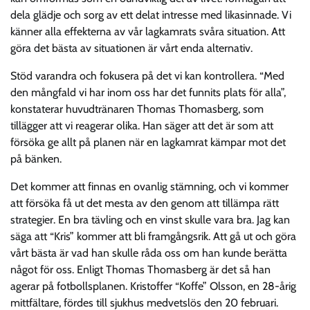
dela glädje och sorg av ett delat intresse med likasinnade. Vi
känner alla effekterna av vår lagkamrats svåra situation. Att
göra det bästa av situationen är vårt enda alternativ.
Stöd varandra och fokusera på det vi kan kontrollera. “Med
den mångfald vi har inom oss har det funnits plats för alla”,
konstaterar huvudtränaren Thomas Thomasberg, som
tillägger att vi reagerar olika. Han säger att det är som att
försöka ge allt på planen när en lagkamrat kämpar mot det
på bänken.
Det kommer att finnas en ovanlig stämning, och vi kommer
att försöka få ut det mesta av den genom att tillämpa rätt
strategier. En bra tävling och en vinst skulle vara bra. Jag kan
säga att “Kris” kommer att bli framgångsrik. Att gå ut och göra
vårt bästa är vad han skulle råda oss om han kunde berätta
något för oss. Enligt Thomas Thomasberg är det så han
agerar på fotbollsplanen. Kristoffer “Koffe” Olsson, en 28-årig
mittfältare, fördes till sjukhus medvetslös den 20 februari.