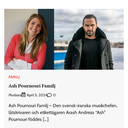
FAMILJ
Ash Pournouri Familj
Mudasra
0
April 5, 2024
Ash Pournouri Familj – Den svensk-iranska musikchefen,
låtskrivaren och etikettägaren Arash Andreas “Ash”
Pournouri föddes […]