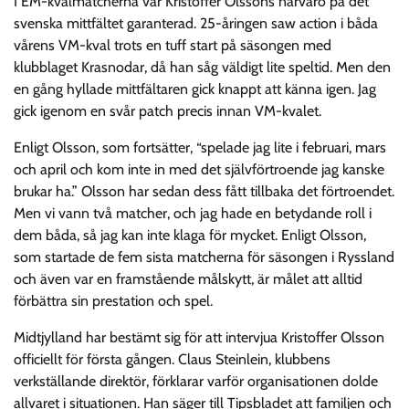
I EM-kvalmatcherna var Kristoffer Olssons närvaro på det
svenska mittfältet garanterad. 25-åringen saw action i båda
vårens VM-kval trots en tuff start på säsongen med
klubblaget Krasnodar, då han såg väldigt lite speltid. Men den
en gång hyllade mittfältaren gick knappt att känna igen. Jag
gick igenom en svår patch precis innan VM-kvalet.
Enligt Olsson, som fortsätter, “spelade jag lite i februari, mars
och april och kom inte in med det självförtroende jag kanske
brukar ha.” Olsson har sedan dess fått tillbaka det förtroendet.
Men vi vann två matcher, och jag hade en betydande roll i
dem båda, så jag kan inte klaga för mycket. Enligt Olsson,
som startade de fem sista matcherna för säsongen i Ryssland
och även var en framstående målskytt, är målet att alltid
förbättra sin prestation och spel.
Midtjylland har bestämt sig för att intervjua Kristoffer Olsson
officiellt för första gången. Claus Steinlein, klubbens
verkställande direktör, förklarar varför organisationen dolde
allvaret i situationen. Han säger till Tipsbladet att familjen och