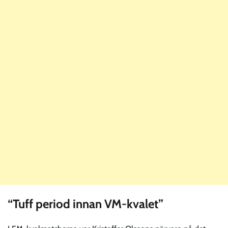
“Tuff period innan VM-kvalet”