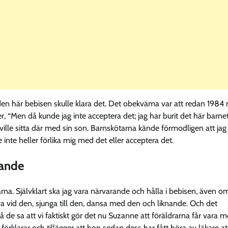
 den här bebisen skulle klara det. Det obekväma var att redan 1984 
r, “Men då kunde jag inte acceptera det; jag har burit det här barnet
 ville sitta där med sin son. Barnskötarna kände förmodligen att jag
 inte heller förlika mig med det eller acceptera det.
rande
a. Självklart ska jag vara närvarande och hålla i bebisen, även o
öra vid den, sjunga till den, dansa med den och liknande. Och det
 så de sa att vi faktiskt gör det nu Suzanne att föräldrarna får vara 
e förklarar och tillägger att hon sedan dess har fått höra av läkare at