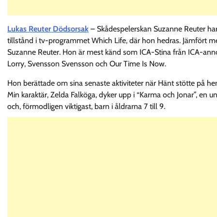
Lukas Reuter Dödsorsak
– Skådespelerskan Suzanne Reuter har f
tillstånd i tv-programmet Which Life, där hon hedras. Jämfört me
Suzanne Reuter. Hon är mest känd som ICA-Stina från ICA-annon
Lorry, Svensson Svensson och Our Time Is Now.
Hon berättade om sina senaste aktiviteter när Hänt stötte på h
Min karaktär, Zelda Falköga, dyker upp i “Karma och Jonar”, en un
och, förmodligen viktigast, barn i åldrarna 7 till 9.