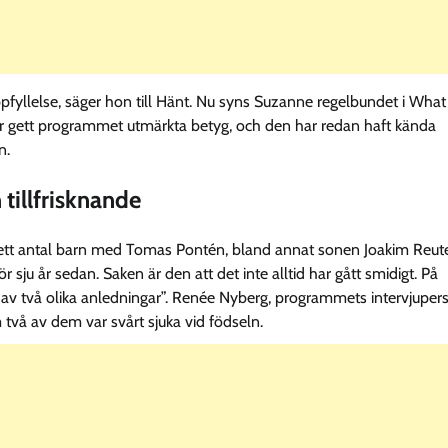
ppfyllelse, säger hon till Hänt. Nu syns Suzanne regelbundet i What
ar gett programmet utmärkta betyg, och den har redan haft kända
n.
tillfrisknande
ck ett antal barn med Tomas Pontén, bland annat sonen Joakim Reut
u år sedan. Saken är den att det inte alltid har gått smidigt. På
, av två olika anledningar”. Renée Nyberg, programmets intervjuper
två av dem var svårt sjuka vid födseln.