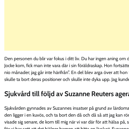
Den personen du blir var fokus i ditt liv. Du har ingen aning om
Jocke kom, fick man inte vara där i sin föräldraskap. Hon fortsätte
nio månader; jag går inte härifrån”. En del blev arga över att hon
skulle ta bort deras positioner och skulle inte dyka upp. Jag kunde
Sjukvård till följd av Suzanne Reuters age
Sjukvården gynnades av Suzannes insatser på grund av lärdomarn
den ligger i en kuvös, och ta bort den då och då så att jag kan r
visade sig senare, de kom till mig när vi var där för att hälsa på,
för vi har sett att det hjälper barnen att hitta en livslust, Suzann