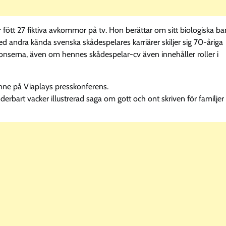
ött 27 fiktiva avkommor på tv. Hon berättar om sitt biologiska ba
d andra kända svenska skådespelares karriärer skiljer sig 70-åriga
serna, även om hennes skådespelar-cv även innehåller roller i
enne på Viaplays presskonferens.
derbart vacker illustrerad saga om gott och ont skriven för familjer