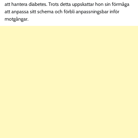
att hantera diabetes. Trots detta uppskattar hon sin förmåga
att anpassa sitt schema och förbli anpassningsbar inför
motgångar.