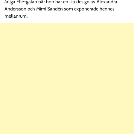
årliga Elle-galan när hon bar en lila design av Alexandra
Andersson och Mimi Sandén som exponerade hennes
mellanrum.