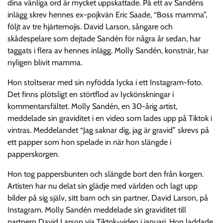
dina vänliga ord är mycket uppskattade. På ett av Sandéns
inlägg skrev hennes ex-pojkvän Eric Saade, “Boss mamma”,
följt av tre hjärtemojis. David Larson, sångare och
skådespelare som dejtade Sandén för några år sedan, har
taggats i flera av hennes inlägg. Molly Sandén, konstnär, har
nyligen blivit mamma.
Hon stoltserar med sin nyfödda lycka i ett Instagram-foto.
Det finns plötsligt en störtflod av lyckönskningar i
kommentarsfältet. Molly Sandén, en 30-årig artist,
meddelade sin graviditet i en video som lades upp på Tiktok i
vintras. Meddelandet “Jag saknar dig, jag är gravid” skrevs på
ett papper som hon spelade in när hon slängde i
papperskorgen.
Hon tog pappersbunten och slängde bort den från korgen.
Artisten har nu delat sin glädje med världen och lagt upp
bilder på sig själv, sitt barn och sin partner, David Larson, på
Instagram. Molly Sandén meddelade sin graviditet till
partnern David Larson via Tiktok-video i januari. Hon laddade