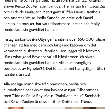
med henne och sin partner. Till de som har väntat, “Grattis!”,
skriver Kenza Zouiten, som varit där. Tre hjärtan från Oscar Zia
och Tilde de Paula, och “Stort grattis!” från Daniel Breitholz
och Andreas Weise. Molly Sandén, en artist, och David
Larson, en musiker, har varit tillsammans i tre år, och Molly
meddelade sin graviditet i januari.
Instagramkontot @m0llys ger familjens över 650 000 följare
chansen att fira med dem och fånga indikationer om det
kommande tillskottet till familjen. Hon lägger till bildtexten
“Fuck what good Beyonce va” till bildskärmen. Musikern
meddelade sin graviditet i januari, vilket ursprungligen
bevakades av Nyheter24. Det första barnet har tydligen fötts i
familjen. Grattis!
Alla möjliga människor från branschen, media och
allmänheten har skickat sina lyckönskningar. Tillsammans
med Tilde de Paula Eby, Malin “Praktikant-Malin” Stenbäck
och Kenza Zouiten är dessa artister Dotter och Theoz.