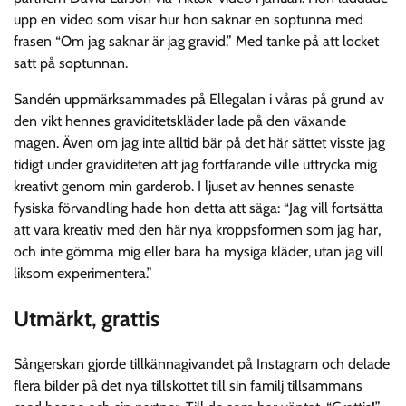
upp en video som visar hur hon saknar en soptunna med
frasen “Om jag saknar är jag gravid.” Med tanke på att locket
satt på soptunnan.
Sandén uppmärksammades på Ellegalan i våras på grund av
den vikt hennes graviditetskläder lade på den växande
magen. Även om jag inte alltid bär på det här sättet visste jag
tidigt under graviditeten att jag fortfarande ville uttrycka mig
kreativt genom min garderob. I ljuset av hennes senaste
fysiska förvandling hade hon detta att säga: “Jag vill fortsätta
att vara kreativ med den här nya kroppsformen som jag har,
och inte gömma mig eller bara ha mysiga kläder, utan jag vill
liksom experimentera.”
Utmärkt, grattis
Sångerskan gjorde tillkännagivandet på Instagram och delade
flera bilder på det nya tillskottet till sin familj tillsammans