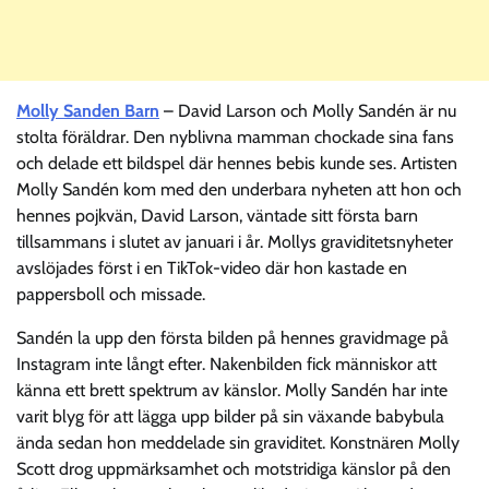
Molly Sanden Barn
– David Larson och Molly Sandén är nu
stolta föräldrar. Den nyblivna mamman chockade sina fans
och delade ett bildspel där hennes bebis kunde ses. Artisten
Molly Sandén kom med den underbara nyheten att hon och
hennes pojkvän, David Larson, väntade sitt första barn
tillsammans i slutet av januari i år. Mollys graviditetsnyheter
avslöjades först i en TikTok-video där hon kastade en
pappersboll och missade.
Sandén la upp den första bilden på hennes gravidmage på
Instagram inte långt efter. Nakenbilden fick människor att
känna ett brett spektrum av känslor. Molly Sandén har inte
varit blyg för att lägga upp bilder på sin växande babybula
ända sedan hon meddelade sin graviditet. Konstnären Molly
Scott drog uppmärksamhet och motstridiga känslor på den