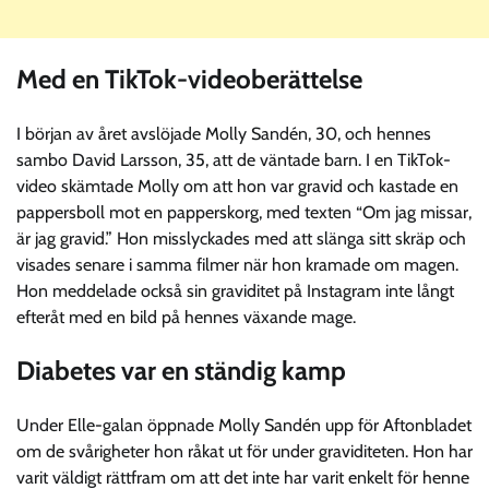
Med en TikTok-videoberättelse
I början av året avslöjade Molly Sandén, 30, och hennes
sambo David Larsson, 35, att de väntade barn. I en TikTok-
video skämtade Molly om att hon var gravid och kastade en
pappersboll mot en papperskorg, med texten “Om jag missar,
är jag gravid.” Hon misslyckades med att slänga sitt skräp och
visades senare i samma filmer när hon kramade om magen.
Hon meddelade också sin graviditet på Instagram inte långt
efteråt med en bild på hennes växande mage.
Diabetes var en ständig kamp
Under Elle-galan öppnade Molly Sandén upp för Aftonbladet
om de svårigheter hon råkat ut för under graviditeten. Hon har
varit väldigt rättfram om att det inte har varit enkelt för henne