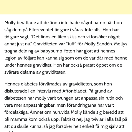
Molly berättade att de ännu inte hade något namn när hon
såg dem på Elle-eventet tidigare i våras. Inte alls. Hon har
tidigare sagt, “Det finns en liten skiss och vi försöker något
annat just nu.” Graviditeten var “tuff” för Molly Sandén. Mollys
trogna delning av babybump-foton har gjort att hennes
legion av följare kan känna sig som om de var där med henne
under hennes graviditet. Hon har också pratat öppet om de
svårare delarna av graviditeten.
Hennes diabetes förvärrades av graviditeten, som hon
diskuterade i en intervju med Aftonbladet. På grund av
diabetesen har Molly varit tvungen att anpassa sin rutin och
vara mer anpassningsbar, men förändringarna har varit
fördelaktiga. Ämnet om huruvida Molly kände sig beredd att
bli mamma kom också upp. Faktiskt nej. Jag tvivlar i alla fall på
att du skulle kunna, så jag försöker helt enkelt få mig själv att