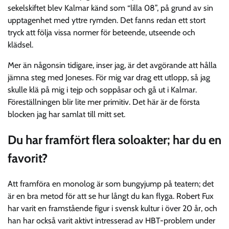
sekelskiftet blev Kalmar känd som “lilla 08”, på grund av sin
upptagenhet med yttre rymden. Det fanns redan ett stort
tryck att följa vissa normer för beteende, utseende och
klädsel.
Mer än någonsin tidigare, inser jag, är det avgörande att hålla
jämna steg med Joneses. För mig var drag ett utlopp, så jag
skulle klä på mig i tejp och soppåsar och gå ut i Kalmar.
Föreställningen blir lite mer primitiv. Det här är de första
blocken jag har samlat till mitt set.
Du har framfört flera soloakter; har du en
favorit?
Att framföra en monolog är som bungyjump på teatern; det
är en bra metod för att se hur långt du kan flyga. Robert Fux
har varit en framstående figur i svensk kultur i över 20 år, och
han har också varit aktivt intresserad av HBT-problem under