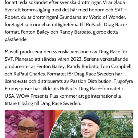
för att leda sökandet efter svenska drottningar. Vi är glada
över att komma igång med det här med honom och SVT –
Robert, du är drottningen! Grundarna av World of Wonder,
företaget som innehar rättigheterna till RuPauls Drag Race-
format, Fenton Bailey och Randy Barbato, gjorde detta
påstående.
Mastiff producerar den svenska versionen av Drag Race för
SVT. Planerad att sändas våren 2023. Seriens verkställande
producenter är Fenton Bailey, Randy Barbato, Tom Campbell
och RuPaul Charles. Formatet för Drag Race Sweden har
licensierats och distribuerats av Passion Distribution. Tjugofyra
Emmy-priser har tilldelats RuPaul’s Drag Race-formatet i
USA. WOW Presents Plus kommer att ge internationella
tittare tillgång till Drag Race Sweden.