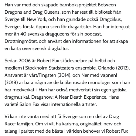
Han var med och skapade barnboksprojektet Between
Dragons and Drag Queens, som har rest till bibliotek från
Sverige till New York, och han grundade också Dragcirkus,
Sveriges första öppna scen för dragartister. Han har intervjuat
mer än 40 svenska dragqueens för sin podcast,
Drottningmötet, och använt den informationen för att skapa
en karta över svensk dragkultur.
Sedan 2006 är Robert Fux skådespelare på heltid och
medlem i Stockholm Stadsteaters ensemble. Orlando (2012),
Ansvaret är vårt/Tingsten (2014), och Ner med vapnen!
(2018) är bara några av de kritikerrosade monologer som han
har medverkat i. Han har också medverkat i sin egen gotiska
dragmusikal, Dragshow: A Near Death Experience. Hans
varieté Salon Fux visar internationella artister.
Vi kan inte vänta med att få Sverige som en del av Drag
Race-familjen. Om vi vill ha karisma, originalitet, nerv och
talang i paritet med de bästa i världen behöver vi Robert Fux