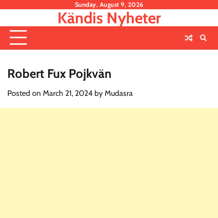
Skip
Sunday, August 9, 2026
Kändis Nyheter
to
content
Robert Fux Pojkvän
Posted on
March 21, 2024
by
Mudasra