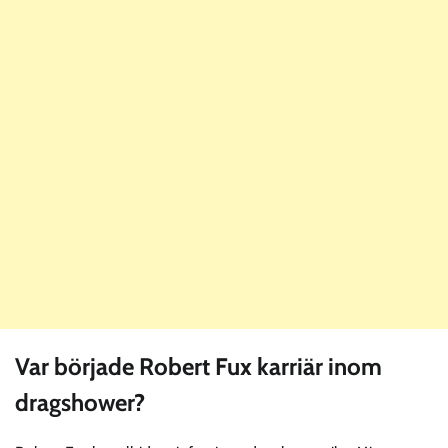
Var började Robert Fux karriär inom
dragshower?