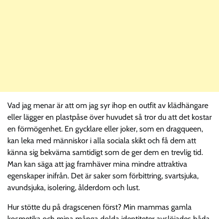
Vad jag menar är att om jag syr ihop en outfit av klädhängare
eller lägger en plastpåse över huvudet så tror du att det kostar
en förmögenhet. En gycklare eller joker, som en dragqueen,
kan leka med människor i alla sociala skikt och få dem att
känna sig bekväma samtidigt som de ger dem en trevlig tid.
Man kan säga att jag framhäver mina mindre attraktiva
egenskaper inifrån. Det är saker som förbittring, svartsjuka,
avundsjuka, isolering, ålderdom och lust.
Hur stötte du på dragscenen först? Min mammas gamla
kosmetika och mina många dolda identiteter avslöjades båda