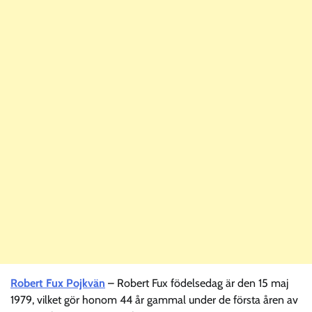
Robert Fux Pojkvän
– Robert Fux födelsedag är den 15 maj
1979, vilket gör honom 44 år gammal under de första åren av