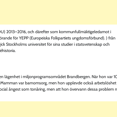
KDU) 2013–2016, och därefter som kommunfullmäktigeledamot i
rande för YEPP (Europeiska Folkpartiets ungdomsförbund). ) från
k Stockholms universitet för sina studier i statsvetenskap och
éhistoria.
en lägenhet i miljonprogramsområdet Brandbergen. När hon var 10
t. Mamman var barnomsorg, men hon upplevde också arbetslöshet
 social ångest som tonåring, men att hon övervann dessa problem 