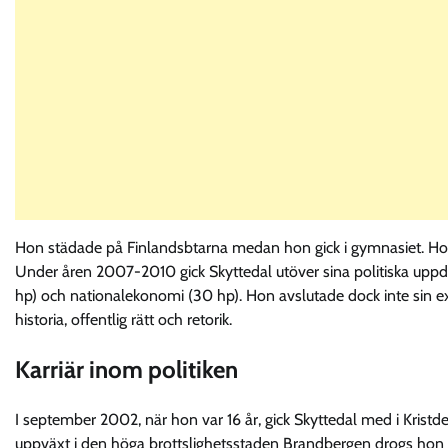
Hon städade på Finlandsbtarna medan hon gick i gymnasiet. Hon 
Under åren 2007-2010 gick Skyttedal utöver sina politiska uppdr
hp) och nationalekonomi (30 hp). Hon avslutade dock inte sin 
historia, offentlig rätt och retorik.
Karriär inom politiken
I september 2002, när hon var 16 år, gick Skyttedal med i Kri
uppväxt i den höga brottslighetsstaden Brandbergen drogs hon ti