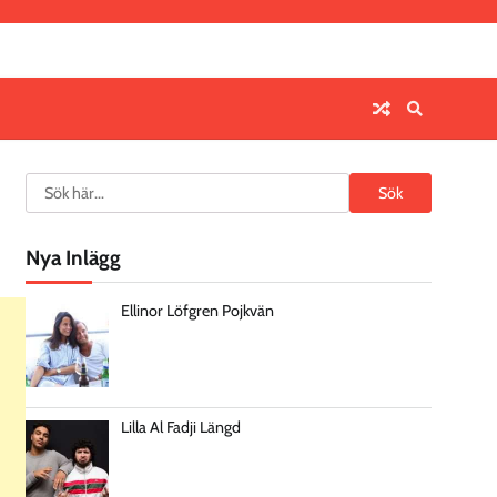
Search
Sök
Nya Inlägg
Ellinor Löfgren Pojkvän
Lilla Al Fadji Längd