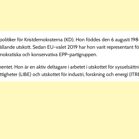
olitiker för Kristdemokraterna (KD). Hon föddes den 6 augusti 198
ällande utskott. Sedan EU-valet 2019 har hon varit representant fö
emokratiska och konservativa EPP-partigruppen.
ntet. Hon är en aktiv deltagare i arbetet i utskottet för sysselsättn
tigheter (LIBE) och utskottet för industri, forskning och energi (ITR