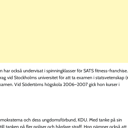
har också undervisat i spinningklasser för SATS fitness-franchise.
ag vid Stockholms universitet för att ta examen i statsvetenskap 
examen. Vid Södertörns högskola 2006–2007 gick hon kurser i
stdemokraterna och dess ungdomsförbund, KDU. Med tanke på sin
ll tanken på fler poliser och hårdare straff. Hon nämner också att