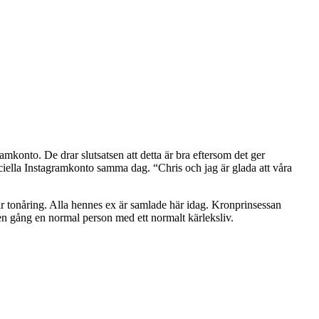
konto. De drar slutsatsen att detta är bra eftersom det ger
ciella Instagramkonto samma dag. “Chris och jag är glada att våra
r tonåring. Alla hennes ex är samlade här idag. Kronprinsessan
 en gång en normal person med ett normalt kärleksliv.