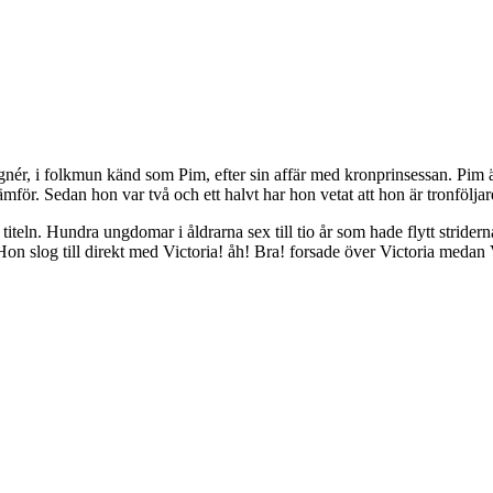
nér, i folkmun känd som Pim, efter sin affär med kronprinsessan. Pim ä
ämför. Sedan hon var två och ett halvt har hon vetat att hon är tronfölja
eln. Hundra ungdomar i åldrarna sex till tio år som hade flytt striderna
 Hon slog till direkt med Victoria! åh! Bra! forsade över Victoria meda