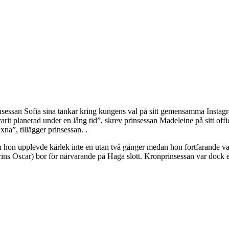
sessan Sofia sina tankar kring kungens val på sitt gemensamma Instagram
it planerad under en lång tid”, skrev prinsessan Madeleine på sitt offi
xna”, tillägger prinsessan. .
 hon upplevde kärlek inte en utan två gånger medan hon fortfarande va
 prins Oscar) bor för närvarande på Haga slott. Kronprinsessan var dock