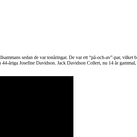
llsammans sedan de var tonåringar. De var ett “på-och-av”-par, vilket be
a 44-åriga Josefine Davidson. Jack Davidson Collert, nu 14 år gammal, f