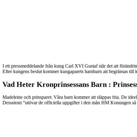
I ett pressmeddelande från kung Carl XVI Gustaf står det att förändri
Efter kungens beslut kommer kungaparets barnbarn att begränsas till k
Vad Heter Kronprinsessans Barn : Prinsess
Madeleine och prinsparet: Våra barn kommer att släppas fria. De ideella
Dessutom “utövar de officiella uppgifter i den mån HM Konungen så b