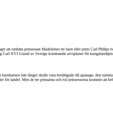
e att omfatta prinsessan Madeleines tre barn eller prins Carl Philips t
kung Carl XVI Gustaf av Sverige kommande arvsplaner för kungafamilje
rnbarnen inte längre skulle vara berättigade till apanage, den summa p
nter för landet. Men de tre prinsarna och två prinsessorna kommer att beh