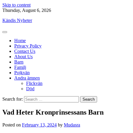
Skip to content
Thursday, August 6, 2026
Kändis Nyheter
Home
Privacy Policy
Contact Us
About Us
Barn
Familj
Pojkvän
Andra ämnen
Flickvän
Död
Search for:
Vad Heter Kronprinsessans Barn
Posted on
February 13, 2024
by
Mudasra