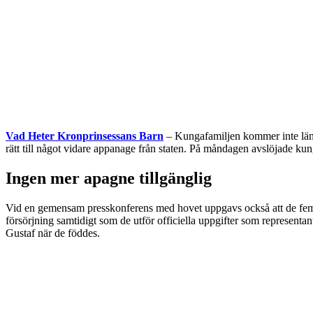
Vad Heter Kronprinsessans Barn
– Kungafamiljen kommer inte längr
rätt till något vidare appanage från staten. På måndagen avslöjade 
Ingen mer apagne tillgänglig
Vid en gemensam presskonferens med hovet uppgavs också att de fem ba
försörjning samtidigt som de utför officiella uppgifter som representa
Gustaf när de föddes.