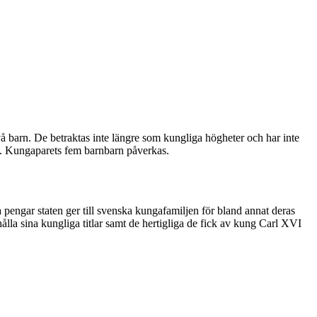
vå barn. De betraktas inte längre som kungliga högheter och har inte
n. Kungaparets fem barnbarn påverkas.
engar staten ger till svenska kungafamiljen för bland annat deras
ålla sina kungliga titlar samt de hertigliga de fick av kung Carl XVI