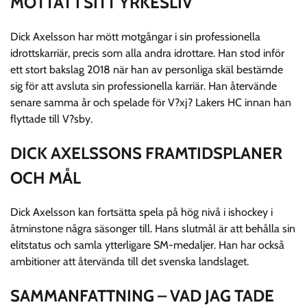
MÖTTAT I SITT YRKESLIV
Dick Axelsson har mött motgångar i sin professionella
idrottskarriär, precis som alla andra idrottare. Han stod inför
ett stort bakslag 2018 när han av personliga skäl bestämde
sig för att avsluta sin professionella karriär. Han återvände
senare samma år och spelade för V?xj? Lakers HC innan han
flyttade till V?sby.
DICK AXELSSONS FRAMTIDSPLANER
OCH MÅL
Dick Axelsson kan fortsätta spela på hög nivå i ishockey i
åtminstone några säsonger till. Hans slutmål är att behålla sin
elitstatus och samla ytterligare SM-medaljer. Han har också
ambitioner att återvända till det svenska landslaget.
SAMMANFATTNING – VAD JAG TADE