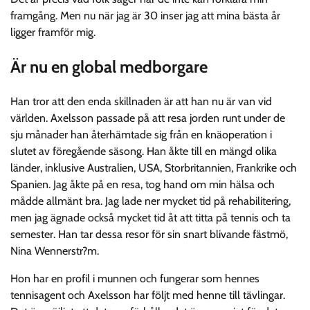
framgång. Men nu när jag är 30 inser jag att mina bästa år
ligger framför mig.
Är nu en global medborgare
Han tror att den enda skillnaden är att han nu är van vid
världen. Axelsson passade på att resa jorden runt under de
sju månader han återhämtade sig från en knäoperation i
slutet av föregående säsong. Han åkte till en mängd olika
länder, inklusive Australien, USA, Storbritannien, Frankrike och
Spanien. Jag åkte på en resa, tog hand om min hälsa och
mådde allmänt bra. Jag lade ner mycket tid på rehabilitering,
men jag ägnade också mycket tid åt att titta på tennis och ta
semester. Han tar dessa resor för sin snart blivande fästmö,
Nina Wennerstr?m.
Hon har en profil i munnen och fungerar som hennes
tennisagent och Axelsson har följt med henne till tävlingar.