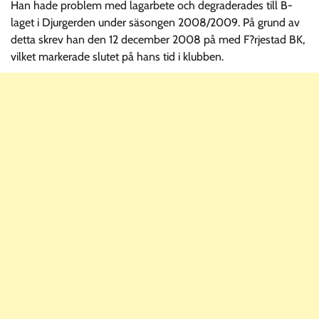
Han hade problem med lagarbete och degraderades till B-
laget i Djurgerden under säsongen 2008/2009. På grund av
detta skrev han den 12 december 2008 på med F?rjestad BK,
vilket markerade slutet på hans tid i klubben.