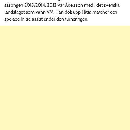
säsongen 2013/2014. 2013 var Axelsson med i det svenska
landslaget som vann VM. Han dök upp i åtta matcher och
spelade in tre assist under den turneringen.