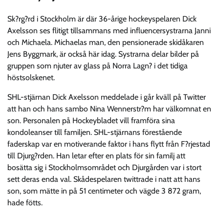
Sk?rg?rd i Stockholm är där 36-årige hockeyspelaren Dick
Axelsson ses flitigt tillsammans med influencersystrarna Janni
och Michaela. Michaelas man, den pensionerade skidåkaren
Jens Byggmark, är också här idag. Systrarna delar bilder på
gruppen som njuter av glass på Norra Lagn? i det tidiga
höstsolskenet.
SHL-stjärnan Dick Axelsson meddelade i går kväll på Twitter
att han och hans sambo Nina Wennerstr?m har välkomnat en
son. Personalen på Hockeybladet vill framföra sina
kondoleanser till familjen. SHL-stjärnans förestående
faderskap var en motiverande faktor i hans flytt från F?rjestad
till Djurg?rden. Han letar efter en plats för sin familj att
bosätta sig i Stockholmsområdet och Djurgården var i stort
sett deras enda val. Skådespelaren twittrade i natt att hans
son, som mätte in på 51 centimeter och vägde 3 872 gram,
hade fötts.