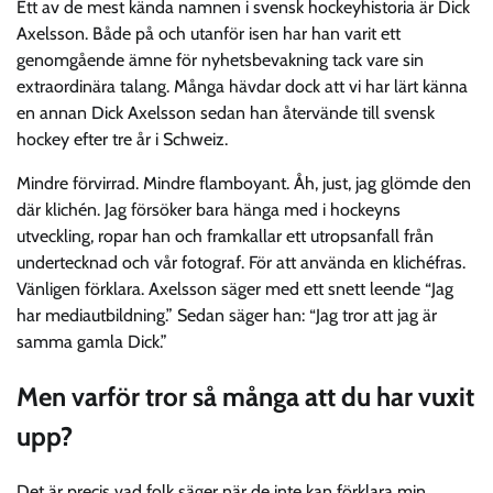
Ett av de mest kända namnen i svensk hockeyhistoria är Dick
Axelsson. Både på och utanför isen har han varit ett
genomgående ämne för nyhetsbevakning tack vare sin
extraordinära talang. Många hävdar dock att vi har lärt känna
en annan Dick Axelsson sedan han återvände till svensk
hockey efter tre år i Schweiz.
Mindre förvirrad. Mindre flamboyant. Åh, just, jag glömde den
där klichén. Jag försöker bara hänga med i hockeyns
utveckling, ropar han och framkallar ett utropsanfall från
undertecknad och vår fotograf. För att använda en klichéfras.
Vänligen förklara. Axelsson säger med ett snett leende “Jag
har mediautbildning.” Sedan säger han: “Jag tror att jag är
samma gamla Dick.”
Men varför tror så många att du har vuxit
upp?
Det är precis vad folk säger när de inte kan förklara min