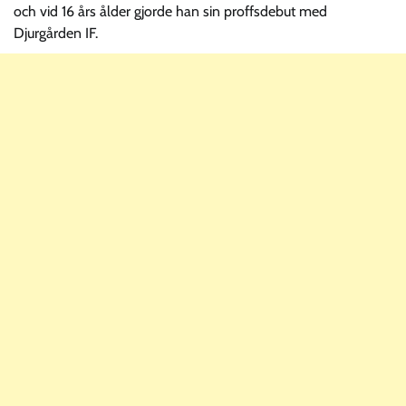
och vid 16 års ålder gjorde han sin proffsdebut med
Djurgården IF.