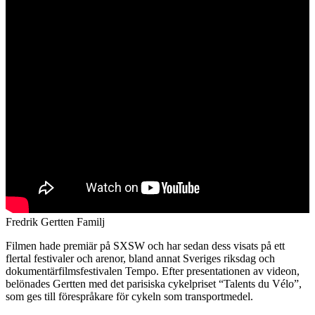
Fredrik Gertten Familj
Filmen hade premiär på SXSW och har sedan dess visats på ett
flertal festivaler och arenor, bland annat Sveriges riksdag och
dokumentärfilmsfestivalen Tempo. Efter presentationen av videon,
belönades Gertten med det parisiska cykelpriset “Talents du Vélo”,
som ges till förespråkare för cykeln som transportmedel.