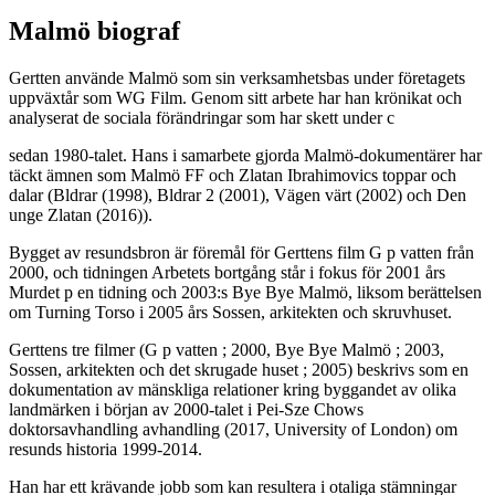
Malmö biograf
Gertten använde Malmö som sin verksamhetsbas under företagets
uppväxtår som WG Film. Genom sitt arbete har han krönikat och
analyserat de sociala förändringar som har skett under c
sedan 1980-talet. Hans i samarbete gjorda Malmö-dokumentärer har
täckt ämnen som Malmö FF och Zlatan Ibrahimovics toppar och
dalar (Bldrar (1998), Bldrar 2 (2001), Vägen värt (2002) och Den
unge Zlatan (2016)).
Bygget av resundsbron är föremål för Gerttens film G p vatten från
2000, och tidningen Arbetets bortgång står i fokus för 2001 års
Murdet p en tidning och 2003:s Bye Bye Malmö, liksom berättelsen
om Turning Torso i 2005 års Sossen, arkitekten och skruvhuset.
Gerttens tre filmer (G p vatten ; 2000, Bye Bye Malmö ; 2003,
Sossen, arkitekten och det skrugade huset ; 2005) beskrivs som en
dokumentation av mänskliga relationer kring byggandet av olika
landmärken i början av 2000-talet i Pei-Sze Chows
doktorsavhandling avhandling (2017, University of London) om
resunds historia 1999-2014.
Han har ett krävande jobb som kan resultera i otaliga stämningar