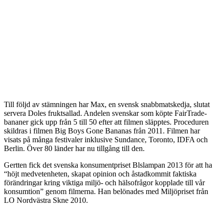
Till följd av stämningen har Max, en svensk snabbmatskedja, slutat
servera Doles fruktsallad. Andelen svenskar som köpte FairTrade-
bananer gick upp från 5 till 50 efter att filmen släpptes. Proceduren
skildras i filmen Big Boys Gone Bananas från 2011. Filmen har
visats på många festivaler inklusive Sundance, Toronto, IDFA och
Berlin. Över 80 länder har nu tillgång till den.
Gertten fick det svenska konsumentpriset Blslampan 2013 för att ha
“höjt medvetenheten, skapat opinion och åstadkommit faktiska
förändringar kring viktiga miljö- och hälsofrågor kopplade till vår
konsumtion” genom filmerna. Han belönades med Miljöpriset från
LO Nordvästra Skne 2010.