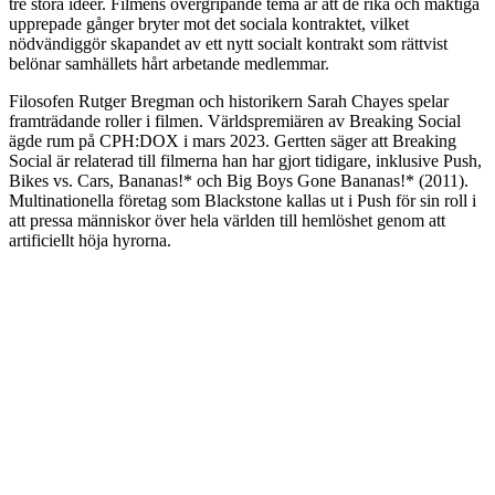
tre stora idéer. Filmens övergripande tema är att de rika och mäktiga
upprepade gånger bryter mot det sociala kontraktet, vilket
nödvändiggör skapandet av ett nytt socialt kontrakt som rättvist
belönar samhällets hårt arbetande medlemmar.
Filosofen Rutger Bregman och historikern Sarah Chayes spelar
framträdande roller i filmen. Världspremiären av Breaking Social
ägde rum på CPH:DOX i mars 2023. Gertten säger att Breaking
Social är relaterad till filmerna han har gjort tidigare, inklusive Push,
Bikes vs. Cars, Bananas!* och Big Boys Gone Bananas!* (2011).
Multinationella företag som Blackstone kallas ut i Push för sin roll i
att pressa människor över hela världen till hemlöshet genom att
artificiellt höja hyrorna.