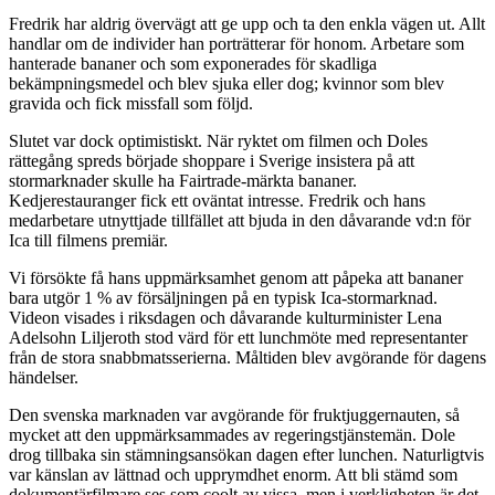
Fredrik har aldrig övervägt att ge upp och ta den enkla vägen ut. Allt
handlar om de individer han porträtterar för honom. Arbetare som
hanterade bananer och som exponerades för skadliga
bekämpningsmedel och blev sjuka eller dog; kvinnor som blev
gravida och fick missfall som följd.
Slutet var dock optimistiskt. När ryktet om filmen och Doles
rättegång spreds började shoppare i Sverige insistera på att
stormarknader skulle ha Fairtrade-märkta bananer.
Kedjerestauranger fick ett oväntat intresse. Fredrik och hans
medarbetare utnyttjade tillfället att bjuda in den dåvarande vd:n för
Ica till filmens premiär.
Vi försökte få hans uppmärksamhet genom att påpeka att bananer
bara utgör 1 % av försäljningen på en typisk Ica-stormarknad.
Videon visades i riksdagen och dåvarande kulturminister Lena
Adelsohn Liljeroth stod värd för ett lunchmöte med representanter
från de stora snabbmatsserierna. Måltiden blev avgörande för dagens
händelser.
Den svenska marknaden var avgörande för fruktjuggernauten, så
mycket att den uppmärksammades av regeringstjänstemän. Dole
drog tillbaka sin stämningsansökan dagen efter lunchen. Naturligtvis
var känslan av lättnad och upprymdhet enorm. Att bli stämd som
dokumentärfilmare ses som coolt av vissa, men i verkligheten är det