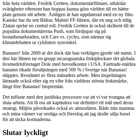
från hela världen. Fredrik Gertten, dokumentärfilmare, uthärdar
svårigheter eftersom han hoppas kunna göra världen till en bättre
plats genom sitt arbete. Äntligen är han uppdaterad med en ny film.
Kanske har du sett Bldrar, Malmö FF-filmen, där en ung och stilig
Zlatan spelar en central roll. Fredrik Gertten är också skribent till de
populära dokumentärerna Push, som fördjupar sig på
bostadsmarknaden, och Cars vs. cycles, som närmar sig
klimatdebatten ur cyklisters synvinkel.
Bananer! från 2009 är det dock där han verkligen gjorde sitt namn. I
den här filmen tar en grupp nicaraguanska fruktplockare det globala
livsmedelsföretaget Dole med huvudkontor i USA. Fairtrade-märkta
bananer ökade försäljningen med 500 % i Sverige när Bananas!
släpptes. Resultatet av flera månaders arbete. Men inspelningen
lämnade också efter sig en vibe från världens största fruktmärke,
långt före Bananas! biopremiär.
Det tuffaste med den juridiska processen var att vi var tvungna att
sluta arbeta. Att få oss att kapitulera var definitivt ett mål med deras
strategi. Miljön påverkades också av atmosfären. Både min mamma
och mina vänner var oroliga och föreslog att jag skulle sälja huset
för att täcka kostnaderna.
Slutar lyckligt