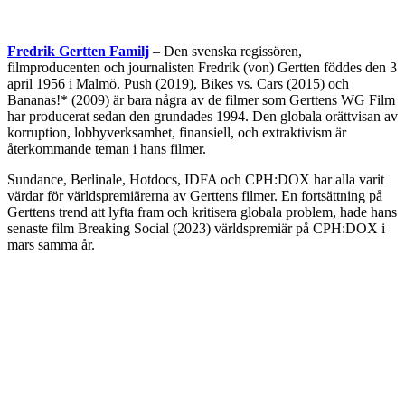
Fredrik Gertten Familj
– Den svenska regissören,
filmproducenten och journalisten Fredrik (von) Gertten föddes den 3
april 1956 i Malmö. Push (2019), Bikes vs. Cars (2015) och
Bananas!* (2009) är bara några av de filmer som Gerttens WG Film
har producerat sedan den grundades 1994. Den globala orättvisan av
korruption, lobbyverksamhet, finansiell, och extraktivism är
återkommande teman i hans filmer.
Sundance, Berlinale, Hotdocs, IDFA och CPH:DOX har alla varit
värdar för världspremiärerna av Gerttens filmer. En fortsättning på
Gerttens trend att lyfta fram och kritisera globala problem, hade hans
senaste film Breaking Social (2023) världspremiär på CPH:DOX i
mars samma år.