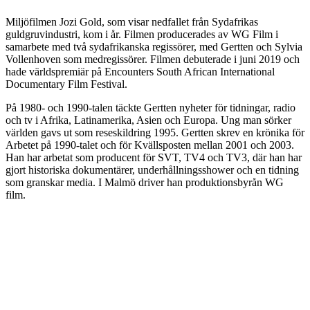
Miljöfilmen Jozi Gold, som visar nedfallet från Sydafrikas
guldgruvindustri, kom i år. Filmen producerades av WG Film i
samarbete med två sydafrikanska regissörer, med Gertten och Sylvia
Vollenhoven som medregissörer. Filmen debuterade i juni 2019 och
hade världspremiär på Encounters South African International
Documentary Film Festival.
På 1980- och 1990-talen täckte Gertten nyheter för tidningar, radio
och tv i Afrika, Latinamerika, Asien och Europa. Ung man sörker
världen gavs ut som reseskildring 1995. Gertten skrev en krönika för
Arbetet på 1990-talet och för Kvällsposten mellan 2001 och 2003.
Han har arbetat som producent för SVT, TV4 och TV3, där han har
gjort historiska dokumentärer, underhållningsshower och en tidning
som granskar media. I Malmö driver han produktionsbyrån WG
film.