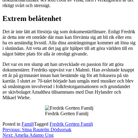
riktigt svårt och stressigt.
Extrem belåtenhet
Det är inte lätt att försörja sig som dokumentärfilmare. Enligt Fredrik
är detta inte ett område där man kan förvänta sig att bli rik eller ens
ha en anständig livsstil. Alla dina ansträngningar kommer att löna sig
i slutändan. Att veta att det jag gör hjälper till att göra världen till en
något bättre plats för alla är otroligt givande.
Det var en ren slump att han utvecklade en passion för att göra
dokumentärer. Fredriks uppväxt var i Malmö. Han avslutade knappt
ett år på gymnasiet innan han bestämde sig för att fokusera på sin
karriär. I slutet av 70-talet började han umgås med musiker och blev
så småningom involverad i folkfestorganisationen och grundandet
av skivbolaget Amalthea tillsammans med Dan Hylander och
Mikael Wiehe.
Fredrik Gertten Familj
Posted in
Familj
Tagged
Fredrik Gertten Familj
Post
Previous:
Stina Rautelin Dödsorsak
Next:
Amelia Adamo Ung