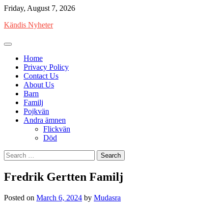
Skip
Friday, August 7, 2026
to
Kändis Nyheter
content
Home
Privacy Policy
Contact Us
About Us
Barn
Familj
Pojkvän
Andra ämnen
Flickvän
Död
Search
for:
Fredrik Gertten Familj
Posted on
March 6, 2024
by
Mudasra