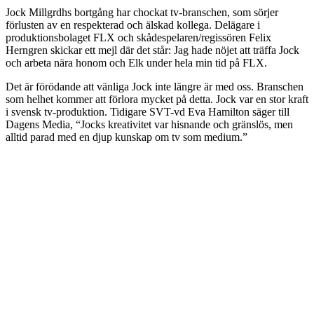
Jock Millgrdhs bortgång har chockat tv-branschen, som sörjer
förlusten av en respekterad och älskad kollega. Delägare i
produktionsbolaget FLX och skådespelaren/regissören Felix
Herngren skickar ett mejl där det står: Jag hade nöjet att träffa Jock
och arbeta nära honom och Elk under hela min tid på FLX.
Det är förödande att vänliga Jock inte längre är med oss. Branschen
som helhet kommer att förlora mycket på detta. Jock var en stor kraft
i svensk tv-produktion. Tidigare SVT-vd Eva Hamilton säger till
Dagens Media, “Jocks kreativitet var hisnande och gränslös, men
alltid parad med en djup kunskap om tv som medium.”