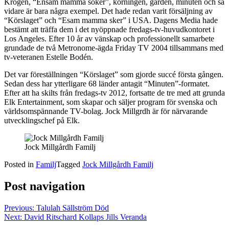
Krogen, “Ensam mamma söker”, körningen, gården, minuten och så
vidare är bara några exempel. Det hade redan varit försäljning av
“Körslaget” och “Esam mamma sker” i USA. Dagens Media hade
bestämt att träffa dem i det nyöppnade fredags-tv-huvudkontoret i
Los Angeles. Efter 10 år av vänskap och professionellt samarbete
grundade de två Metronome-ägda Friday TV 2004 tillsammans med
tv-veteranen Estelle Bodén.
Det var föreställningen “Körslaget” som gjorde succé första gången.
Sedan dess har ytterligare 68 länder antagit “Minuten”-formatet.
Efter att ha skilts från fredags-tv 2012, fortsatte de tre med att grunda
Elk Entertainment, som skapar och säljer program för svenska och
världsomspännande TV-bolag. Jock Millgrdh är för närvarande
utvecklingschef på Elk.
Jock Millgårdh Familj
Posted in
Familj
Tagged
Jock Millgårdh Familj
Post navigation
Previous:
Talulah Sällström Död
Next:
David Ritschard Kollaps Jills Veranda