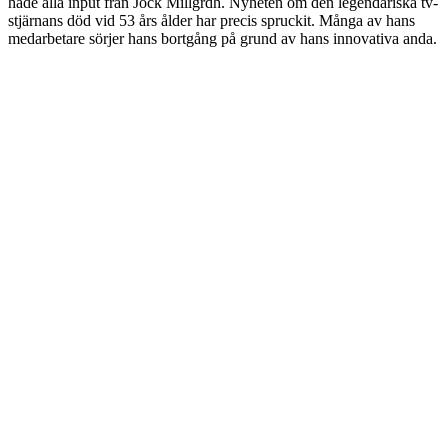
hade alla input från Jock Millgrdh. Nyheten om den legendariska tv-
stjärnans död vid 53 års ålder har precis spruckit. Många av hans
medarbetare sörjer hans bortgång på grund av hans innovativa anda.