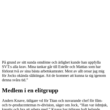
På grund av sitt sunda omdöme och ärlighet kunde han uppfylla
SVT:s alla krav. Mina tankar går till Estelle och Mattias som har
förlorat två av sina bästa arbetskamrater. Mest av allt oroar jag mig
för Jocks okända släktingar. Att de kommer att kunna ta sig igenom
denna svåra tid.”
Medlem i en elitgrupp
Anders Knave, tidigare vd för Titan och nuvarande chef för film-
och tv-producenternas tv-division, säger om Jock, “Han var ödmjuk,
kreativ och bra att arbeta med.” Knave har tidigare haft ledande