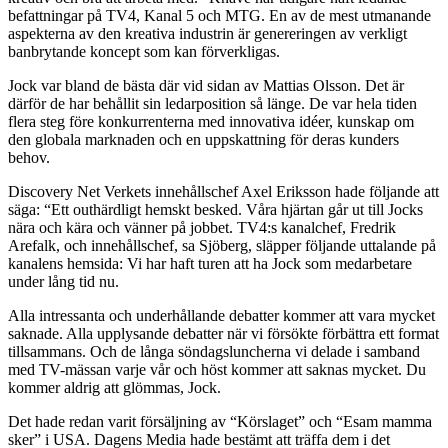
befattningar på TV4, Kanal 5 och MTG. En av de mest utmanande
aspekterna av den kreativa industrin är genereringen av verkligt
banbrytande koncept som kan förverkligas.
Jock var bland de bästa där vid sidan av Mattias Olsson. Det är
därför de har behållit sin ledarposition så länge. De var hela tiden
flera steg före konkurrenterna med innovativa idéer, kunskap om
den globala marknaden och en uppskattning för deras kunders
behov.
Discovery Net Verkets innehållschef Axel Eriksson hade följande att
säga: “Ett outhärdligt hemskt besked. Våra hjärtan går ut till Jocks
nära och kära och vänner på jobbet. TV4:s kanalchef, Fredrik
Arefalk, och innehållschef, sa Sjöberg, släpper följande uttalande på
kanalens hemsida: Vi har haft turen att ha Jock som medarbetare
under lång tid nu.
Alla intressanta och underhållande debatter kommer att vara mycket
saknade. Alla upplysande debatter när vi försökte förbättra ett format
tillsammans. Och de långa söndagsluncherna vi delade i samband
med TV-mässan varje vår och höst kommer att saknas mycket. Du
kommer aldrig att glömmas, Jock.
Det hade redan varit försäljning av “Körslaget” och “Esam mamma
sker” i USA. Dagens Media hade bestämt att träffa dem i det