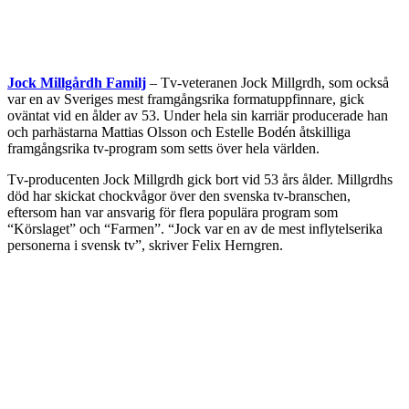
Jock Millgårdh Familj
– Tv-veteranen Jock Millgrdh, som också
var en av Sveriges mest framgångsrika formatuppfinnare, gick
oväntat vid en ålder av 53. Under hela sin karriär producerade han
och parhästarna Mattias Olsson och Estelle Bodén åtskilliga
framgångsrika tv-program som setts över hela världen.
Tv-producenten Jock Millgrdh gick bort vid 53 års ålder. Millgrdhs
död har skickat chockvågor över den svenska tv-branschen,
eftersom han var ansvarig för flera populära program som
“Körslaget” och “Farmen”. “Jock var en av de mest inflytelserika
personerna i svensk tv”, skriver Felix Herngren.