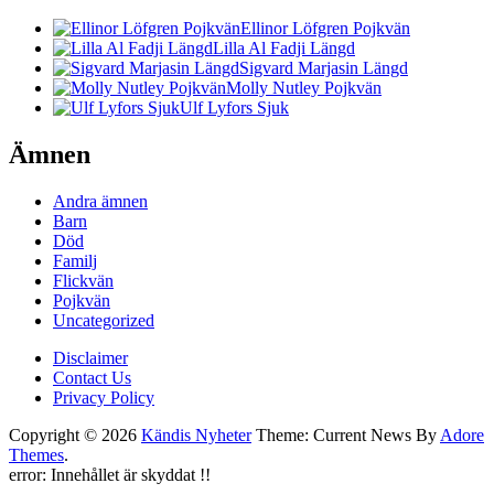
Ellinor Löfgren Pojkvän
Lilla Al Fadji Längd
Sigvard Marjasin Längd
Molly Nutley Pojkvän
Ulf Lyfors Sjuk
Ämnen
Andra ämnen
Barn
Död
Familj
Flickvän
Pojkvän
Uncategorized
Disclaimer
Contact Us
Privacy Policy
Copyright © 2026
Kändis Nyheter
Theme: Current News By
Adore
Themes
.
error:
Innehållet är skyddat !!