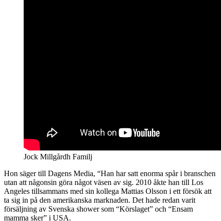
Jock Millgårdh Familj
Hon säger till Dagens Media, “Han har satt enorma spår i branschen
utan att någonsin göra något väsen av sig. 2010 åkte han till Los
Angeles tillsammans med sin kollega Mattias Olsson i ett försök att
ta sig in på den amerikanska marknaden. Det hade redan varit
försäljning av Svenska shower som “Körslaget” och “Ensam
mamma sker” i USA.