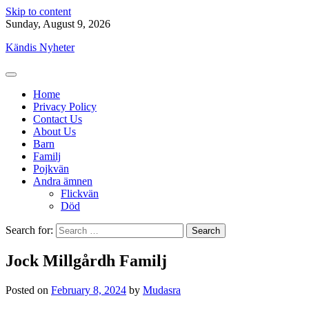
Skip to content
Sunday, August 9, 2026
Kändis Nyheter
Home
Privacy Policy
Contact Us
About Us
Barn
Familj
Pojkvän
Andra ämnen
Flickvän
Död
Search for:
Jock Millgårdh Familj
Posted on
February 8, 2024
by
Mudasra