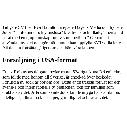
Tidigare SVT-vd Eva Hamilton mejlade Dagens Media och hyllade
Jocks “hänförande och gränslösa” kreativitet och tillade, “men alltid
parat med en djup kunskap om tv som medium.” Genom att
använda huvudet och göra rätt kunde han uppfylla SVT:s alla krav.
Att de kan fortsätta gå igenom den här svåra lappen.
Försäljning i USA-format
En av Robinsons tidigare medarbetare, 52-åriga Anna Brkenhielm,
som följde med honom till Sverige, är chockad över beskedet.
Förlusten av Jock är bortom ord. Detta är en tragisk förlust för den
svenska och internationella tv-branschen, och för familjen som
drabbats av det. Alla som kände Jock kunde intyga hans ambition,
intelligens, allmänna kunskaper, grundlighet och kreativitet.