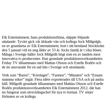
Elk Entertainment, hans produktionsfirma, släppte följande
uttalande: Tyvärr gick vår älskade vän och kollega Jock Millgrdgh,
en av grundarna av Elk Entertainment, bort i sitt hemland Stockholm
den 5 januari vid en ung ålder av 53 år. Jocks familj är i våra böner.
Många i Sverige håller Jock Millgrdh högt som en av landets mest
innovativa tv-producenter. Han grundade produktionsverksamheten
Friday TV tillsammans med Mattias Olsson och Estelle Bodén och
de tre ansvarade för en rad hits i Sverige och utomlands.
Verk som “Baren”, “Körslaget”, “Farmen”, “Minuten” och “Ensam
mamma söker” ingår. Flera idéer exporterades till USA och på andra
håll. Millgrdh grundade tillsammans med Mattias Olsson och Estelle
Bodén produktionsverksamheten Elk Entertainment 2012, där han
nu fungerar som utvecklingschef för nya tv-format. TV sörjer
förlusten av en kollega