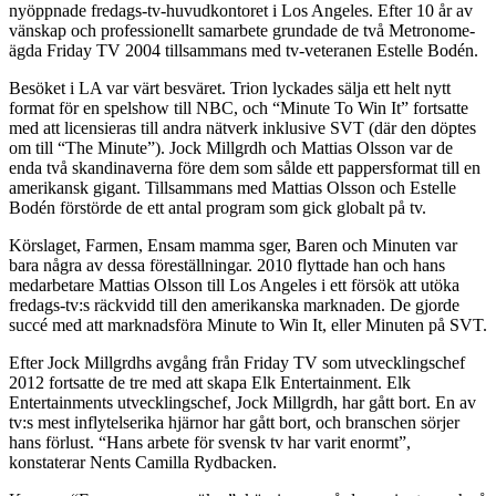
nyöppnade fredags-tv-huvudkontoret i Los Angeles. Efter 10 år av
vänskap och professionellt samarbete grundade de två Metronome-
ägda Friday TV 2004 tillsammans med tv-veteranen Estelle Bodén.
Besöket i LA var värt besväret. Trion lyckades sälja ett helt nytt
format för en spelshow till NBC, och “Minute To Win It” fortsatte
med att licensieras till andra nätverk inklusive SVT (där den döptes
om till “The Minute”). Jock Millgrdh och Mattias Olsson var de
enda två skandinaverna före dem som sålde ett pappersformat till en
amerikansk gigant. Tillsammans med Mattias Olsson och Estelle
Bodén förstörde de ett antal program som gick globalt på tv.
Körslaget, Farmen, Ensam mamma sger, Baren och Minuten var
bara några av dessa föreställningar. 2010 flyttade han och hans
medarbetare Mattias Olsson till Los Angeles i ett försök att utöka
fredags-tv:s räckvidd till den amerikanska marknaden. De gjorde
succé med att marknadsföra Minute to Win It, eller Minuten på SVT.
Efter Jock Millgrdhs avgång från Friday TV som utvecklingschef
2012 fortsatte de tre med att skapa Elk Entertainment. Elk
Entertainments utvecklingschef, Jock Millgrdh, har gått bort. En av
tv:s mest inflytelserika hjärnor har gått bort, och branschen sörjer
hans förlust. “Hans arbete för svensk tv har varit enormt”,
konstaterar Nents Camilla Rydbacken.