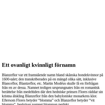
Ett ovanligt kvinnligt förnamn
Blanzeflor var ett framstående namn bland skånska bondekvinnor på
1600-talet; den transkriberades på en mängd olika sätt, inklusive
Blanceflor, Blantzeflor, etc. Martin Modéus skulle få en förfrågan
från en av dessa. Namnet troligen ursprungnates från en romantisk
berättelse från medeltiden där den hedniske prinsen Flores räddar sin
kristna älskling Blanzeflor från den babyloniske monarkens klor.
Eftersom Flores betyder “blomma” och Blanzeflor betyder “vit
blomma”, beskriver namnet blomman perfekt.