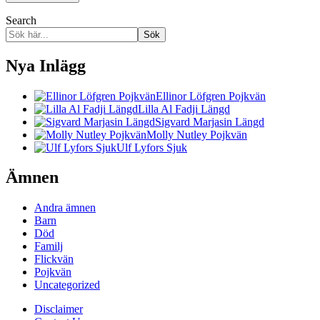
Search
Sök
Nya Inlägg
Ellinor Löfgren Pojkvän
Lilla Al Fadji Längd
Sigvard Marjasin Längd
Molly Nutley Pojkvän
Ulf Lyfors Sjuk
Ämnen
Andra ämnen
Barn
Död
Familj
Flickvän
Pojkvän
Uncategorized
Disclaimer