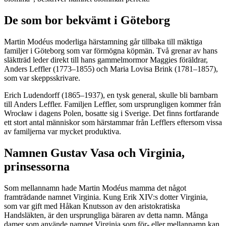
De som bor bekvämt i Göteborg
Martin Modéus moderliga härstamning går tillbaka till mäktiga
familjer i Göteborg som var förmögna köpmän. Två grenar av hans
släktträd leder direkt till hans gammelmormor Maggies föräldrar,
Anders Leffler (1773–1855) och Maria Lovisa Brink (1781–1857),
som var skeppsskrivare.
Erich Ludendorff (1865–1937), en tysk general, skulle bli barnbarn
till Anders Leffler. Familjen Leffler, som ursprungligen kommer från
Wrocław i dagens Polen, bosatte sig i Sverige. Det finns fortfarande
ett stort antal människor som härstammar från Lefflers eftersom vissa
av familjerna var mycket produktiva.
Namnen Gustav Vasa och Virginia,
prinsessorna
Som mellannamn hade Martin Modéus mamma det något
framträdande namnet Virginia. Kung Erik XIV:s dotter Virginia,
som var gift med Håkan Knutsson av den aristokratiska
Handsläkten, är den ursprungliga bäraren av detta namn. Många
damer som använde namnet Virginia som för- eller mellannamn kan