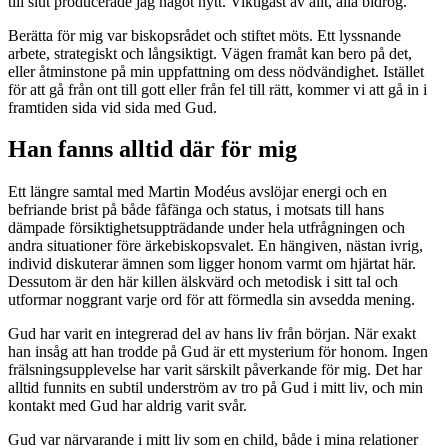
till slut producerade jag något nytt. Viktigast av allt, alla bidrog.
Berätta för mig var biskopsrådet och stiftet möts. Ett lyssnande
arbete, strategiskt och långsiktigt. Vägen framåt kan bero på det,
eller åtminstone på min uppfattning om dess nödvändighet. Istället
för att gå från ont till gott eller från fel till rätt, kommer vi att gå in i
framtiden sida vid sida med Gud.
Han fanns alltid där för mig
Ett längre samtal med Martin Modéus avslöjar energi och en
befriande brist på både fåfänga och status, i motsats till hans
dämpade försiktighetsuppträdande under hela utfrågningen och
andra situationer före ärkebiskopsvalet. En hängiven, nästan ivrig,
individ diskuterar ämnen som ligger honom varmt om hjärtat här.
Dessutom är den här killen älskvärd och metodisk i sitt tal och
utformar noggrant varje ord för att förmedla sin avsedda mening.
Gud har varit en integrerad del av hans liv från början. När exakt
han insåg att han trodde på Gud är ett mysterium för honom. Ingen
frälsningsupplevelse har varit särskilt påverkande för mig. Det har
alltid funnits en subtil underström av tro på Gud i mitt liv, och min
kontakt med Gud har aldrig varit svår.
Gud var närvarande i mitt liv som en child, både i mina relationer