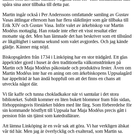
spåra sina anor tillbaka till detta par.
Martin ingår också i Per Anderssons omfattande samling av Gustav
Vasas ättlingar eftersom han har flera släktlinjer som går tillbaka till
Erik XIV och Gustav Vasa. Inför valet av ärkebiskop var Martin
Modéus mottaglig. Han rotade inte efter ett visst resultat eller
motsatte sig det. Men han lämnade det han beskriver som ett tillstånd
av likgiltighet i samma sekund som valet avgjordes. Och jag kände
glädje. Känner mig nöjd.
Biskopsgården från 1734 i Linköping har en stor trädgård. Ett glas
äppelcider gjord i huset är den traditionella välkomstdrinken på
Martin och Maja Modéus påkostade och produktiva fester. Även om
Martin Modéus inte har en aning om om ärkebiskopens Uppsalagård
har äppelträd är han ändå hoppfull om att det finns en chans att
utveckla något där.
Vi får kaffe och tunna chokladkakor när vi samtalar i det stora
biblioteket. Subtilt kommer en liten bukett blommor fram från sidan,
förhoppningsvis förstärker bilden med lite färg. Som förberedelse för
sin kommande höstflytt till Uppsala har Maja Modéus precis gått i
pension från sin tjänst som katedrallärare.
Att lämna Linköping är en svår sak att göra. Vi har verkligen älskat
vår tid här. Men jag är överlycklig och exalterad, som Martin sa.