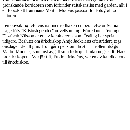
grönskande korridoren som förbinder stiftskansliet med gården, allt i
ett försök att frammana Martin Modéus passion för fotografi och
naturen.
I en oavsiktlig referens nämner rödhaken en berättelse ur Selma
Lagerlöfs “Kristuslegender” novellsamling. Förre landshövdingen
Elisabeth Nilsson är en av karaktärerna som Östling har spelat
tidigare. Beslutet om ärkebiskop Antje Jackeléns efterträdare togs
onsdagen den 8 juni. Hon går i pension i höst. Till rollen utsågs
Martin Modéus, som just avgått som biskop i Linköpings stift. Hans
bror, biskopen i Växjö stift, Fredrik Modéus, var en av kandidaterna
till ärkebiskop.