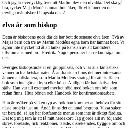
Och jag är överlycklig över att Martin blev den utvalda. Det ska gå
bra, tycker Maja Modéus innan hon åker, för vi känner en del
trevliga människor i Uppsala också.
elva år som biskop
Detta är biskopens gods där de har bott de senaste elva åren. Två av
Majas barn och tre av Martin Modéus egna barn har lämnat boet. Vi
ägnar inte mycket tid åt att tänka på känslan av att kandidera
tillsammans med bror Fredrik. Några personer har redan frågat om
det.
Sveriges biskopsmöte är en gruppinsats, och vi är alla fantastiska
vänner och arbetskamrater. Å andra sidan finns det mer intressanta
ämnen att diskutera, som Martin Modéus strategi för att skaffa en
bok som inte går att hyra eller köpa. Äntligen får han skriva den
själv. Han var till exempel mycket nöjd med boken om bön som
redan finns, Hitta bönen och Handbok för konfirmationsarbete.
Han är osäker på vilken typ av bok han kommer att behöva för sitt
nästa projekt just nu. Ändå finns det ett antal begrepp. Vissa saker
tar bara tid, så jag har fortfarande manus som inte är riktigt färdiga.
Det tog mig fem år att få mitt herdekort. Jag gjorde allt av följande:
skrev, föreläste, fick reaktioner, talade, dissekerades, byggde om och