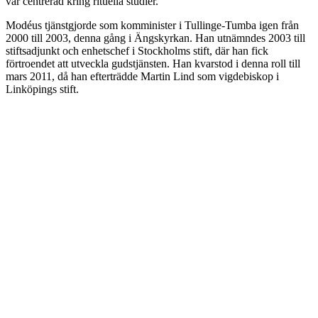
var centrerad kring rituella studier.
Modéus tjänstgjorde som komminister i Tullinge-Tumba igen från
2000 till 2003, denna gång i Ängskyrkan. Han utnämndes 2003 till
stiftsadjunkt och enhetschef i Stockholms stift, där han fick
förtroendet att utveckla gudstjänsten. Han kvarstod i denna roll till
mars 2011, då han efterträdde Martin Lind som vigdebiskop i
Linköpings stift.