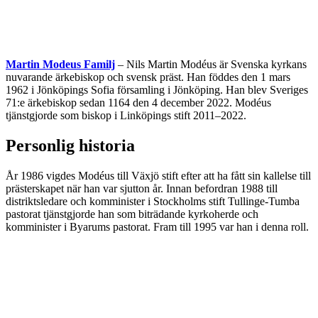
Martin Modeus Familj
– Nils Martin Modéus är Svenska kyrkans
nuvarande ärkebiskop och svensk präst. Han föddes den 1 mars
1962 i Jönköpings Sofia församling i Jönköping. Han blev Sveriges
71:e ärkebiskop sedan 1164 den 4 december 2022. Modéus
tjänstgjorde som biskop i Linköpings stift 2011–2022.
Personlig historia
År 1986 vigdes Modéus till Växjö stift efter att ha fått sin kallelse till
prästerskapet när han var sjutton år. Innan befordran 1988 till
distriktsledare och komminister i Stockholms stift Tullinge-Tumba
pastorat tjänstgjorde han som biträdande kyrkoherde och
komminister i Byarums pastorat. Fram till 1995 var han i denna roll.