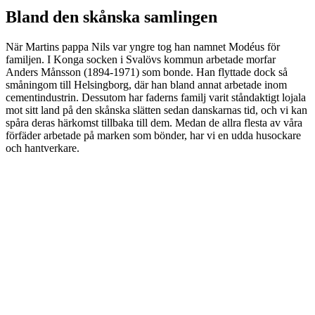
Bland den skånska samlingen
När Martins pappa Nils var yngre tog han namnet Modéus för
familjen. I Konga socken i Svalövs kommun arbetade morfar
Anders Månsson (1894-1971) som bonde. Han flyttade dock så
småningom till Helsingborg, där han bland annat arbetade inom
cementindustrin. Dessutom har faderns familj varit ståndaktigt lojala
mot sitt land på den skånska slätten sedan danskarnas tid, och vi kan
spåra deras härkomst tillbaka till dem. Medan de allra flesta av våra
förfäder arbetade på marken som bönder, har vi en udda husockare
och hantverkare.