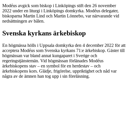
Modéus avgick som biskop i Linköpings stift den 26 november
2022 under en liturgi i Linköpings domkyrka. Modéus delegater,
biskoparna Martin Lind och Martin Lönnebo, var närvarande vid
nedsättningen av bålen.
Svenska kyrkans ärkebiskop
En högmässa hölls i Uppsala domkyrka den 4 december 2022 för att
acceptera Modéus som Svenska kyrkans 71:e ärkebiskop. Gäster till
högmässan var bland annat kungaparet i Sverige och
regeringstjänstemän. Vid högmässan förlänades Modéus
ärkebiskopens stav – en symbol för en herdestav – och
ärkebiskopens kors. Glädje, frigörelse, uppriktighet och nåd var
några av de ämnen han tog upp i sin föreläsning.