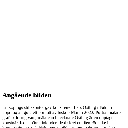
Angående bilden
Linköpings stiftskontor gav konstnären Lars Östling i Falun i
uppdrag att göra ett porträtt av biskop Martin 2022. Porträttmålare,
grafisk formgivare, målare och tecknare Östling är en upptagen
konstnär. Konstnären inkluderade diskret en liten rödhake i
kompositionen, och biskopen avbildades mot bakgrund av den