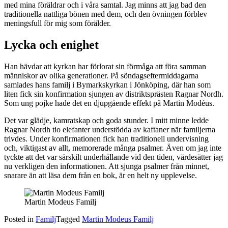
med mina föräldrar och i våra samtal. Jag minns att jag bad den
traditionella nattliga bönen med dem, och den övningen förblev
meningsfull för mig som förälder.
Lycka och enighet
Han hävdar att kyrkan har förlorat sin förmåga att föra samman
människor av olika generationer. På söndagseftermiddagarna
samlades hans familj i Bymarkskyrkan i Jönköping, där han som
liten fick sin konfirmation sjungen av distriktsprästen Ragnar Nordh.
Som ung pojke hade det en djupgående effekt på Martin Modéus.
Det var glädje, kamratskap och goda stunder. I mitt minne ledde
Ragnar Nordh tio elefanter understödda av kaftaner när familjerna
trivdes. Under konfirmationen fick han traditionell undervisning
och, viktigast av allt, memorerade många psalmer. Även om jag inte
tyckte att det var särskilt underhållande vid den tiden, värdesätter jag
nu verkligen den informationen. Att sjunga psalmer från minnet,
snarare än att läsa dem från en bok, är en helt ny upplevelse.
Martin Modeus Familj
Posted in
Familj
Tagged
Martin Modeus Familj