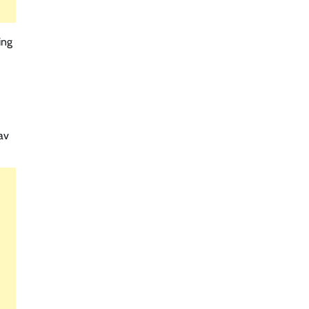
ing
av