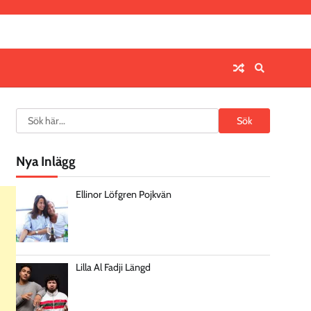
Search
Sök
Nya Inlägg
Ellinor Löfgren Pojkvän
Lilla Al Fadji Längd