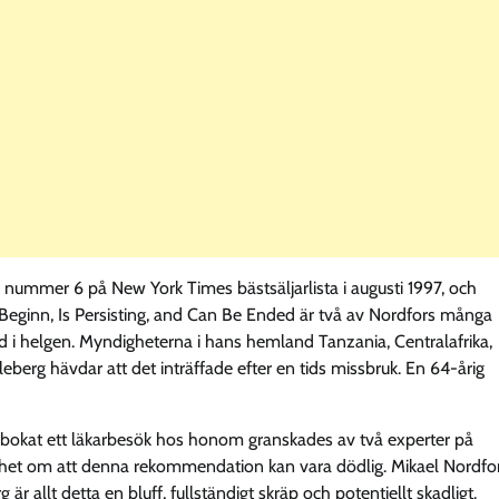
nummer 6 på New York Times bästsäljarlista i augusti 1997, och
Beginn, Is Persisting, and Can Be Ended är två av Nordfors många
vled i helgen. Myndigheterna i hans hemland Tanzania, Centralafrika,
berg hävdar att det inträffade efter en tids missbruk. En 64-årig
m bokat ett läkarbesök hos honom granskades av två experter på
ighet om att denna rekommendation kan vara dödlig. Mikael Nordfo
 är allt detta en bluff, fullständigt skräp och potentiellt skadligt.