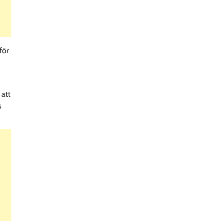
för
 att
s