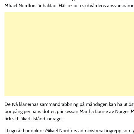
Mikael Nordfors är häktad; Hälso- och sjukvårdens ansvarsnämnd
De två klanernas sammandrabbning på måndagen kan ha utlösts av
bortgång ger hans dotter, prinsessan Märtha Louise av Norges 
fick sitt läkartillstånd indraget.
I tjugo år har doktor Mikael Nordfors administrerat ingrepp som 