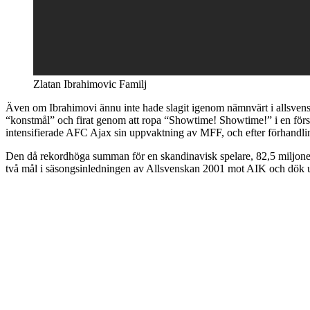
Zlatan Ibrahimovic Familj
Även om Ibrahimovi ännu inte hade slagit igenom nämnvärt i allsvenska
“konstmål” och firat genom att ropa “Showtime! Showtime!” i en förs
intensifierade AFC Ajax sin uppvaktning av MFF, och efter förhandli
Den då rekordhöga summan för en skandinavisk spelare, 82,5 miljoner 
två mål i säsongsinledningen av Allsvenskan 2001 mot AIK och dök up