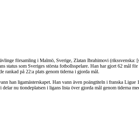
linge församling i Malmö, Sverige, Zlatan Ibrahimovi (rikssvenska: [sla
s status som Sveriges största fotbollsspelare. Han har gjort 62 mål för 
de rankad på 22:a plats genom tiderna i gjorda mål.
 vann han ligamästerskapet. Han vann även poängtiteln i franska Ligue 1
delar nu tiondeplatsen i ligans lista över gjorda mål genom tiderna me