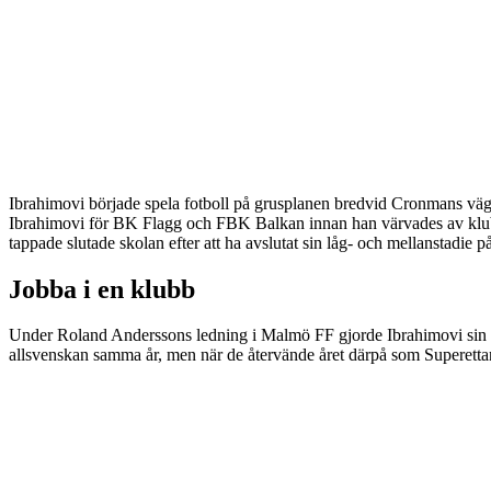
Ibrahimovi började spela fotboll på grusplanen bredvid Cronmans väg.
Ibrahimovi för BK Flagg och FBK Balkan innan han värvades av klubb
tappade slutade skolan efter att ha avslutat sin låg- och mellanstadie p
Jobba i en klubb
Under Roland Anderssons ledning i Malmö FF gjorde Ibrahimovi sin a-
allsvenskan samma år, men när de återvände året därpå som Superettan