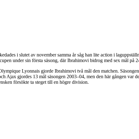
vskedades i slutet av november samma år såg han lite action i lagupps
 cupen under sin första säsong, där Ibrahimovi bidrog med sex mål på 2
lympique Lyonnais gjorde Ibrahimovi två mål den matchen. Säsongen 200
och Ajax gjordes 13 mål säsongen 2003–04, men den här gången var det
ken försökte ta steget till en högre division.