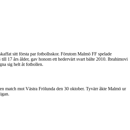
affat sitt första par fotbollsskor. Förutom Malmö FF spelade
 17 års ålder, gav honom ett hedervärt svart bälte 2010. Ibrahimovi
na sig helt åt fotbollen.
i en match mot Västra Frölunda den 30 oktober. Tyvärr åkte Malmö ur
ligan.