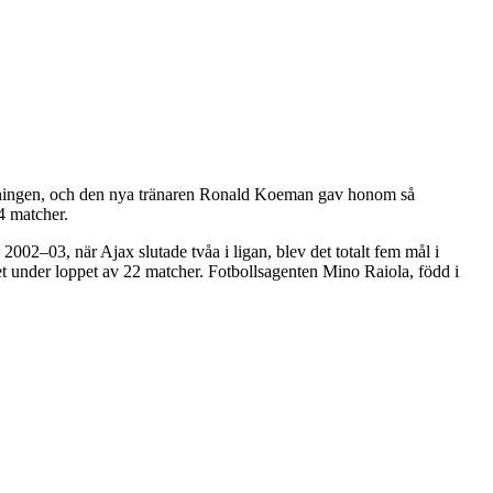
tällningen, och den nya tränaren Ronald Koeman gav honom så
4 matcher.
2–03, när Ajax slutade tvåa i ligan, blev det totalt fem mål i
 under loppet av 22 matcher. Fotbollsagenten Mino Raiola, född i