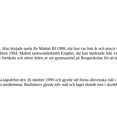
 Han började spela för Malmö BI 1988, när han var fem år och precis sk
en 1994. Malmö taekwondoklubb Enighet, där han studerade från 14 till
å Stenkula och större delen av sin gymnasietid på Borgarskolan för att äg
lagsdebut den 30 oktober 1999 och gjorde sitt första allsvenska mål 
-medlemmar, Ibrahimovi gjorde tolv mål och laget slutade trea i skytte