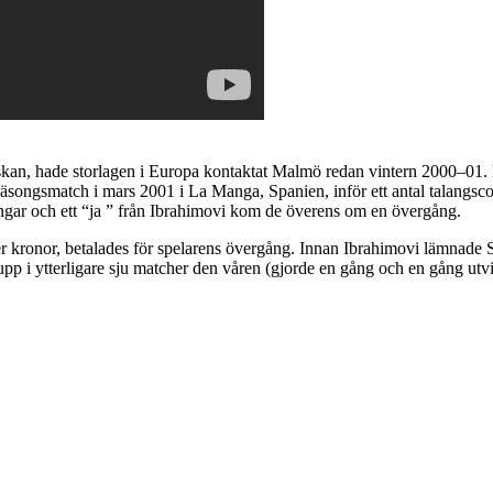
n, hade storlagen i Europa kontaktat Malmö redan vintern 2000–01. Men 
äsongsmatch i mars 2001 i La Manga, Spanien, inför ett antal talangsc
ngar och ett “ja ” från Ibrahimovi kom de överens om en övergång.
kronor, betalades för spelarens övergång. Innan Ibrahimovi lämnade Sv
p i ytterligare sju matcher den våren (gjorde en gång och en gång utvi