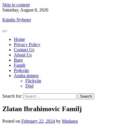
Skip to content
Saturday, August 8, 2026
Kändis Nyheter
Home
Privacy Policy
Contact Us
About Us
Barn
Familj
Pojkvän
Andra ämnen
Flickvän
Död
Search for:
Zlatan Ibrahimovic Familj
Posted on
February 22, 2024
by
Mudasra