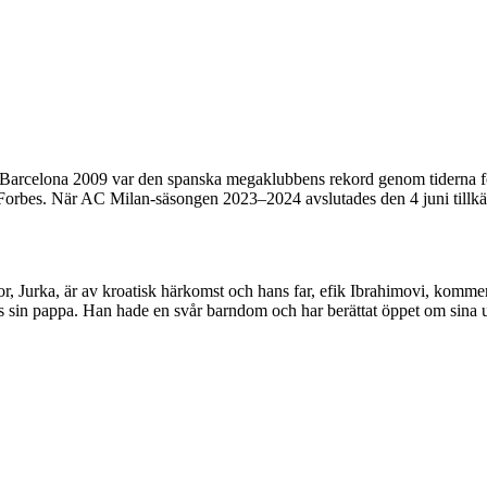
 Barcelona 2009 var den spanska megaklubbens rekord genom tiderna för
en Forbes. När AC Milan-säsongen 2023–2024 avslutades den 4 juni till
 Jurka, är av kroatisk härkomst och hans far, efik Ibrahimovi, kommer 
s sin pappa. Han hade en svår barndom och har berättat öppet om sina 