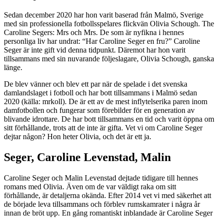
Sedan december 2020 har hon varit baserad från Malmö, Sverige
med sin professionella fotbollsspelares flickvän Olivia Schough. The
Caroline Segers: Mrs och Mrs. De som är nyfikna i hennes
personliga liv har undrat: “Har Caroline Seger en fru?” Caroline
Seger är inte gift vid denna tidpunkt. Däremot har hon varit
tillsammans med sin nuvarande följeslagare, Olivia Schough, ganska
länge.
De blev vänner och blev ett par när de spelade i det svenska
damlandslaget i fotboll och har bott tillsammans i Malmö sedan
2020 (källa: mrkoll). De är ett av de mest inflytelserika paren inom
damfotbollen och fungerar som förebilder för en generation av
blivande idrottare. De har bott tillsammans en tid och varit öppna om
sitt förhållande, trots att de inte är gifta. Vet vi om Caroline Seger
dejtar någon? Hon heter Olivia, och det är ett ja.
Seger, Caroline Levenstad, Malin
Caroline Seger och Malin Levenstad dejtade tidigare till hennes
romans med Olivia. Även om de var väldigt raka om sitt
förhållande, är detaljerna okända. Efter 2014 vet vi med säkerhet att
de började leva tillsammans och förblev rumskamrater i några år
innan de bröt upp. En gång romantiskt inblandade är Caroline Seger