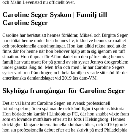
och Malin Levenstad nu officiellt över.
Caroline Seger Syskon | Familj till
Caroline Seger
Caroline har berättat att hennes föräldrar, Mikael och Birgitta Seger,
har stöttat henne under hela hennes liv, inklusive hennes sexualitet
och professionella ansträngningar. Hon kan alltid räkna med att de
finns där för henne när hon behöver hjälp att ta sig igenom en tuff
situation. Hon öppnar för Aftonbladet om den påfrestning hennes
familj har varit utsatt för på grund av sin syster Jennys drogproblem
under ganska lång tid. Men från och med i år har Caroline Segers
syster varit ren från droger, och hela familjen visade sitt stöd för det
amerikanska damlandslaget vid 2019 års dam-VM.
Skyhöga framgångar för Caroline Seger
Det är väl känt att Caroline Seger, en svensk professionell
fotbollsspelare, är en spännande och känd figur i sportens historia.
Hon började sin karriär i Linköpings FC, där hon snabbt växte fram
som en lovande mittfältare efter att ha fötts i Helsingborg. Hennes
skicklighet fångade internationella klubbars blick, och 2010 gjorde
hon sin professionella debut efter att ha skrivit på med Philadelphia