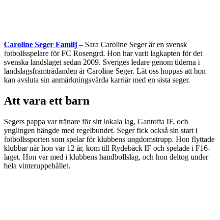
Caroline Seger Familj
– Sara Caroline Seger är en svensk
fotbollsspelare för FC Rosengrd. Hon har varit lagkapten för det
svenska landslaget sedan 2009. Sveriges ledare genom tiderna i
landslagsframträdanden är Caroline Seger. Låt oss hoppas att hon
kan avsluta sin anmärkningsvärda karriär med en sista seger.
Att vara ett barn
Segers pappa var tränare för sitt lokala lag, Gantofta IF, och
ynglingen hängde med regelbundet. Seger fick också sin start i
fotbollssporten som spelar för klubbens ungdomstrupp. Hon flyttade
klubbar när hon var 12 år, kom till Rydebäck IF och spelade i F16-
laget. Hon var med i klubbens handbollslag, och hon deltog under
hela vinteruppehållet.