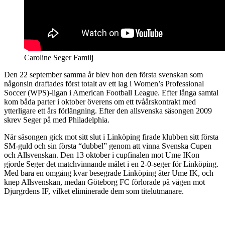
Caroline Seger Familj
Den 22 september samma år blev hon den första svenskan som
någonsin draftades först totalt av ett lag i Women’s Professional
Soccer (WPS)-ligan i American Football League. Efter långa samtal
kom båda parter i oktober överens om ett tvåårskontrakt med
ytterligare ett års förlängning. Efter den allsvenska säsongen 2009
skrev Seger på med Philadelphia.
När säsongen gick mot sitt slut i Linköping firade klubben sitt första
SM-guld och sin första “dubbel” genom att vinna Svenska Cupen
och Allsvenskan. Den 13 oktober i cupfinalen mot Ume IKon
gjorde Seger det matchvinnande målet i en 2-0-seger för Linköping.
Med bara en omgång kvar besegrade Linköping åter Ume IK, och
knep Allsvenskan, medan Göteborg FC förlorade på vägen mot
Djurgrdens IF, vilket eliminerade dem som titelutmanare.