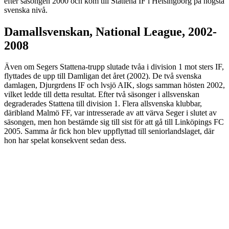
efter säsongen 2000 och kom till Stattena IF i Helsingborg på högsta
svenska nivå.
Damallsvenskan, National League, 2002-
2008
Även om Segers Stattena-trupp slutade tvåa i division 1 mot sters IF,
flyttades de upp till Damligan det året (2002). De två svenska
damlagen, Djurgrdens IF och lvsjö AIK, slogs samman hösten 2002,
vilket ledde till detta resultat. Efter två säsonger i allsvenskan
degraderades Stattena till division 1. Flera allsvenska klubbar,
däribland Malmö FF, var intresserade av att värva Seger i slutet av
säsongen, men hon bestämde sig till sist för att gå till Linköpings FC
2005. Samma år fick hon blev uppflyttad till seniorlandslaget, där
hon har spelat konsekvent sedan dess.