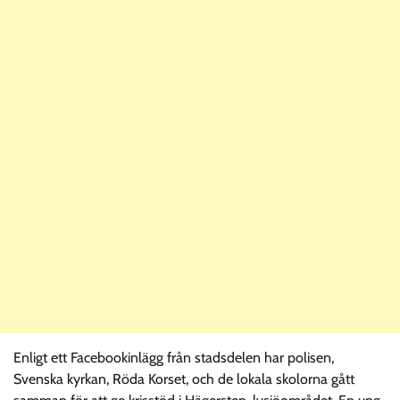
Enligt ett Facebookinlägg från stadsdelen har polisen,
Svenska kyrkan, Röda Korset, och de lokala skolorna gått