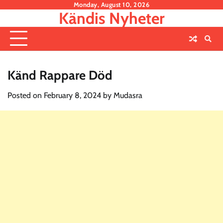
Skip
Monday, August 10, 2026
Kändis Nyheter
to
content
Känd Rappare Död
Posted on
February 8, 2024
by
Mudasra