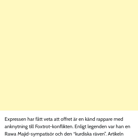
Expressen har fått veta att offret är en känd rappare med
anknytning till Foxtrot-konflikten. Enligt legenden var han en
Rawa Majid-sympatisör och den “kurdiska räven”. Artikeln