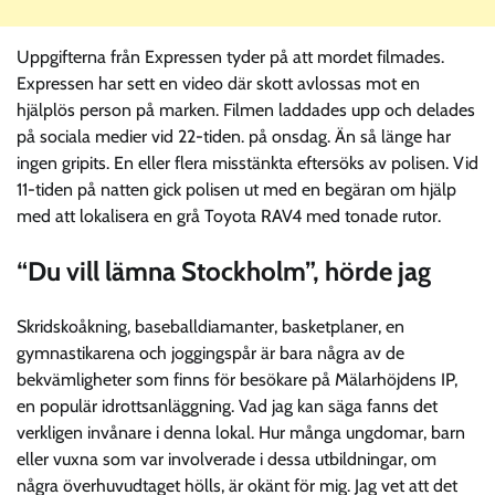
Uppgifterna från Expressen tyder på att mordet filmades.
Expressen har sett en video där skott avlossas mot en
hjälplös person på marken. Filmen laddades upp och delades
på sociala medier vid 22-tiden. på onsdag. Än så länge har
ingen gripits. En eller flera misstänkta eftersöks av polisen. Vid
11-tiden på natten gick polisen ut med en begäran om hjälp
med att lokalisera en grå Toyota RAV4 med tonade rutor.
“Du vill lämna Stockholm”, hörde jag
Skridskoåkning, baseballdiamanter, basketplaner, en
gymnastikarena och joggingspår är bara några av de
bekvämligheter som finns för besökare på Mälarhöjdens IP,
en populär idrottsanläggning. Vad jag kan säga fanns det
verkligen invånare i denna lokal. Hur många ungdomar, barn
eller vuxna som var involverade i dessa utbildningar, om
några överhuvudtaget hölls, är okänt för mig. Jag vet att det