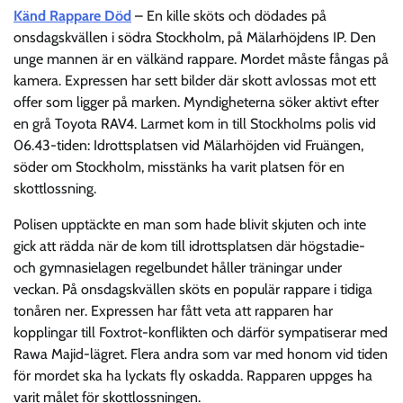
Känd Rappare Död
– En kille sköts och dödades på
onsdagskvällen i södra Stockholm, på Mälarhöjdens IP. Den
unge mannen är en välkänd rappare. Mordet måste fångas på
kamera. Expressen har sett bilder där skott avlossas mot ett
offer som ligger på marken. Myndigheterna söker aktivt efter
en grå Toyota RAV4. Larmet kom in till Stockholms polis vid
06.43-tiden: Idrottsplatsen vid Mälarhöjden vid Fruängen,
söder om Stockholm, misstänks ha varit platsen för en
skottlossning.
Polisen upptäckte en man som hade blivit skjuten och inte
gick att rädda när de kom till idrottsplatsen där högstadie-
och gymnasielagen regelbundet håller träningar under
veckan. På onsdagskvällen sköts en populär rappare i tidiga
tonåren ner. Expressen har fått veta att rapparen har
kopplingar till Foxtrot-konflikten och därför sympatiserar med
Rawa Majid-lägret. Flera andra som var med honom vid tiden
för mordet ska ha lyckats fly oskadda. Rapparen uppges ha
varit målet för skottlossningen.