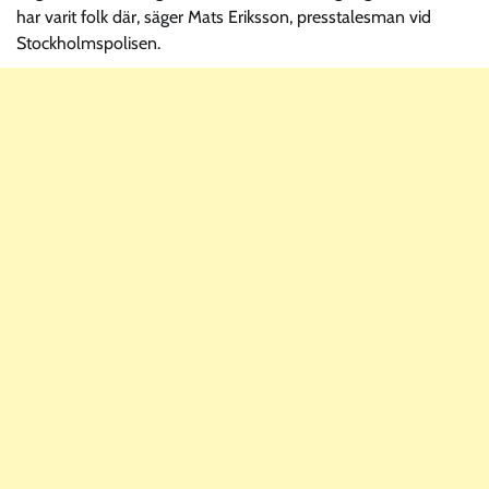
har varit folk där, säger Mats Eriksson, presstalesman vid
Stockholmspolisen.