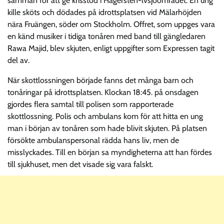
samman för att ge krisstöd i Hägersten-lvsjöområdet. En ung
kille sköts och dödades på idrottsplatsen vid Mälarhöjden
nära Fruängen, söder om Stockholm. Offret, som uppges vara
en känd musiker i tidiga tonåren med band till gängledaren
Rawa Majid, blev skjuten, enligt uppgifter som Expressen tagit
del av.
När skottlossningen började fanns det många barn och
tonåringar på idrottsplatsen. Klockan 18:45. på onsdagen
gjordes flera samtal till polisen som rapporterade
skottlossning. Polis och ambulans kom för att hitta en ung
man i början av tonåren som hade blivit skjuten. På platsen
försökte ambulanspersonal rädda hans liv, men de
misslyckades. Till en början sa myndigheterna att han fördes
till sjukhuset, men det visade sig vara falskt.