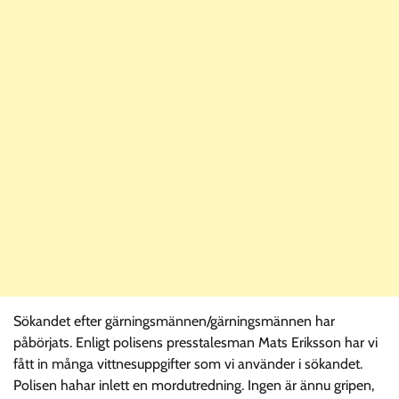
Sökandet efter gärningsmännen/gärningsmännen har
påbörjats. Enligt polisens presstalesman Mats Eriksson har vi
fått in många vittnesuppgifter som vi använder i sökandet.
Polisen hahar inlett en mordutredning. Ingen är ännu gripen,