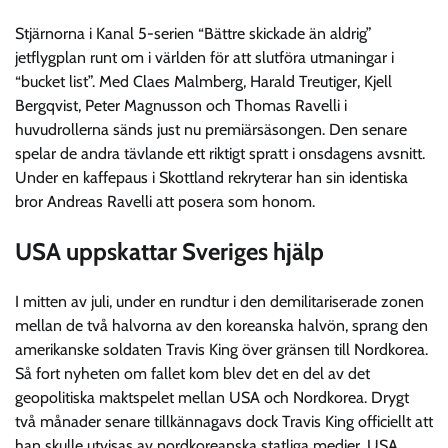
Stjärnorna i Kanal 5-serien “Bättre skickade än aldrig”
jetflygplan runt om i världen för att slutföra utmaningar i
“bucket list”. Med Claes Malmberg, Harald Treutiger, Kjell
Bergqvist, Peter Magnusson och Thomas Ravelli i
huvudrollerna sänds just nu premiärsäsongen. Den senare
spelar de andra tävlande ett riktigt spratt i onsdagens avsnitt.
Under en kaffepaus i Skottland rekryterar han sin identiska
bror Andreas Ravelli att posera som honom.
USA uppskattar Sveriges hjälp
I mitten av juli, under en rundtur i den demilitariserade zonen
mellan de två halvorna av den koreanska halvön, sprang den
amerikanske soldaten Travis King över gränsen till Nordkorea.
Så fort nyheten om fallet kom blev det en del av det
geopolitiska maktspelet mellan USA och Nordkorea. Drygt
två månader senare tillkännagavs dock Travis King officiellt att
han skulle utvisas av nordkoreanska statliga medier. USA