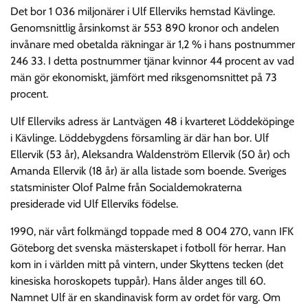
Det bor 1 036 miljonärer i Ulf Ellerviks hemstad Kävlinge.
Genomsnittlig årsinkomst är 553 890 kronor och andelen
invånare med obetalda räkningar är 1,2 % i hans postnummer
246 33. I detta postnummer tjänar kvinnor 44 procent av vad
män gör ekonomiskt, jämfört med riksgenomsnittet på 73
procent.
Ulf Ellerviks adress är Lantvägen 48 i kvarteret Löddeköpinge
i Kävlinge. Löddebygdens församling är där han bor. Ulf
Ellervik (53 år), Aleksandra Waldenström Ellervik (50 år) och
Amanda Ellervik (18 år) är alla listade som boende. Sveriges
statsminister Olof Palme från Socialdemokraterna
presiderade vid Ulf Ellerviks födelse.
1990, när vårt folkmängd toppade med 8 004 270, vann IFK
Göteborg det svenska mästerskapet i fotboll för herrar. Han
kom in i världen mitt på vintern, under Skyttens tecken (det
kinesiska horoskopets tuppår). Hans ålder anges till 60.
Namnet Ulf är en skandinavisk form av ordet för varg. Om