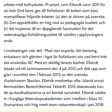
arbete med kolhydrater. Pi-priset, som Ellervik vann 2011 för
sin bok Ond kemi, ges till författaren till boken som bäst
exemplifierar följande kriterier: (a) den är skriven på svenska;
(b) Det upprätthåller en hög nivå av pedagogisk kvalitet. och
(c) det inspirerar till en djupgående fascination för det
vetenskapliga förhållningssättet till världen i upplysningens
anda.
I motiveringen står det: “Med stor expertis, lätt beröring,
entusiasm och glimten i ögat lär författaren oss vad kemi inte
ska användas till.” Med en skicklig lärares klarhet. Ellervik
talade vid ett sommarevent den 4 juli 2012 och dök upp som
gäst i avsnittet den 1 februari 2013 av den svenska
chattshowen Skavlan. Ellervik medverkar ofta i bland annat
Kemivärlden Biotech/Kemisk Tidskrift. 2013 diskuterade han
de sju kardinallasterna ur en kemisk synvinkel. Ellervik valdes
in i Kungliga Vetenskapsakademien som medlem i klass 10
(humaniora och hög merit inom naturvetenskap) i juni 2018.