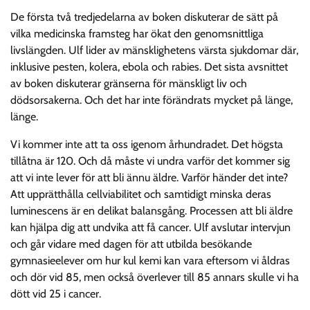
De första två tredjedelarna av boken diskuterar de sätt på
vilka medicinska framsteg har ökat den genomsnittliga
livslängden. Ulf lider av mänsklighetens värsta sjukdomar där,
inklusive pesten, kolera, ebola och rabies. Det sista avsnittet
av boken diskuterar gränserna för mänskligt liv och
dödsorsakerna. Och det har inte förändrats mycket på länge,
länge.
Vi kommer inte att ta oss igenom århundradet. Det högsta
tillåtna är 120. Och då måste vi undra varför det kommer sig
att vi inte lever för att bli ännu äldre. Varför händer det inte?
Att upprätthålla cellviabilitet och samtidigt minska deras
luminescens är en delikat balansgång. Processen att bli äldre
kan hjälpa dig att undvika att få cancer. Ulf avslutar intervjun
och går vidare med dagen för att utbilda besökande
gymnasieelever om hur kul kemi kan vara eftersom vi åldras
och dör vid 85, men också överlever till 85 annars skulle vi ha
dött vid 25 i cancer.