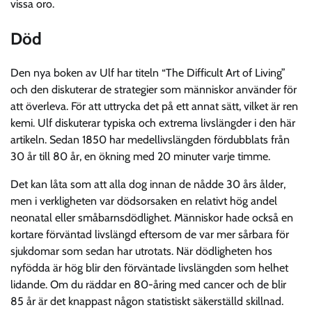
vissa oro.
Död
Den nya boken av Ulf har titeln “The Difficult Art of Living”
och den diskuterar de strategier som människor använder för
att överleva. För att uttrycka det på ett annat sätt, vilket är ren
kemi. Ulf diskuterar typiska och extrema livslängder i den här
artikeln. Sedan 1850 har medellivslängden fördubblats från
30 år till 80 år, en ökning med 20 minuter varje timme.
Det kan låta som att alla dog innan de nådde 30 års ålder,
men i verkligheten var dödsorsaken en relativt hög andel
neonatal eller småbarnsdödlighet. Människor hade också en
kortare förväntad livslängd eftersom de var mer sårbara för
sjukdomar som sedan har utrotats. När dödligheten hos
nyfödda är hög blir den förväntade livslängden som helhet
lidande. Om du räddar en 80-åring med cancer och de blir
85 år är det knappast någon statistiskt säkerställd skillnad.