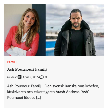
FAMILJ
Ash Pournouri Familj
Mudasra
0
April 5, 2024
Ash Pournouri Familj – Den svensk-iranska musikchefen,
låtskrivaren och etikettägaren Arash Andreas “Ash”
Pournouri föddes […]