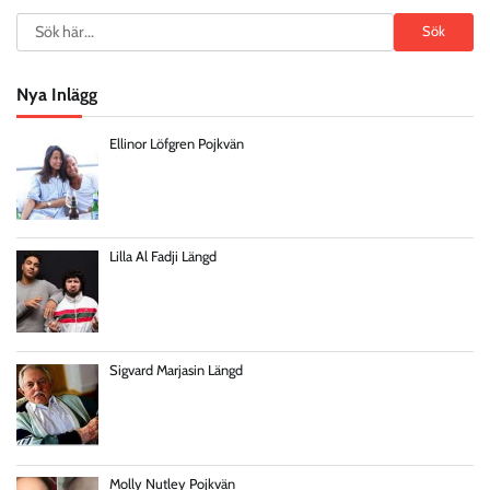
Search
Sök
Nya Inlägg
Ellinor Löfgren Pojkvän
Lilla Al Fadji Längd
Sigvard Marjasin Längd
Molly Nutley Pojkvän