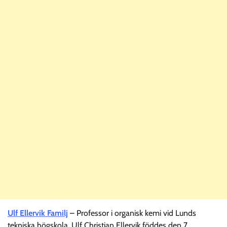
Ulf Ellervik Familj
– Professor i organisk kemi vid Lunds
tekniska högskola, Ulf Christian Ellervik föddes den 7