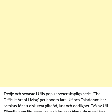
Tredje och senaste i Ulfs populärvetenskapliga serie, “The
Difficult Art of Living” ger honom fart. Ulf och Talarforum har
samlats för att diskutera giftdöd, lust och dödlighet. Två av Ulf
Ellerviks populärvetenskapliga böcker är bland de mest lästa