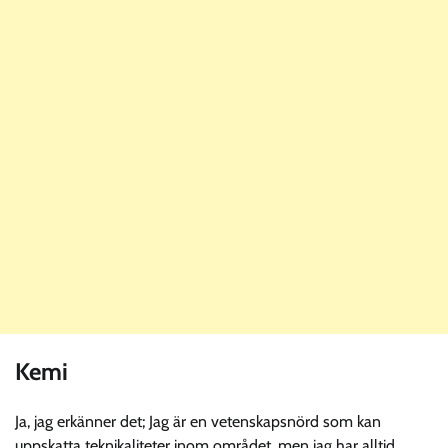
Kemi
Ja, jag erkänner det; Jag är en vetenskapsnörd som kan
uppskatta teknikaliteter inom området, men jag har alltid